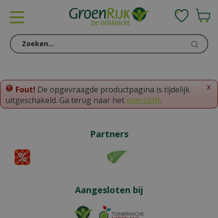
G
a
n
a
a
r
c
o
x
Fout!
De opgevraagde productpagina is tijdelijk
n
uitgeschakeld. Ga terug naar het
overzicht
.
t
e
n
Partners
t
Aangesloten bij