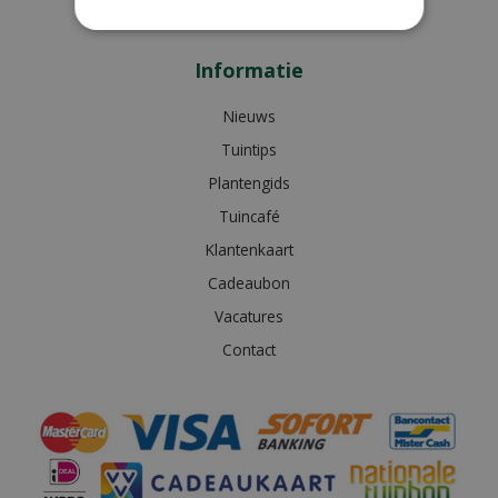
Bekijk extra openingstijden
Informatie
Nieuws
Tuintips
Plantengids
Tuincafé
Klantenkaart
Cadeaubon
Vacatures
Contact