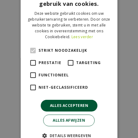
gebruik van cookies.
Contact
Deze website gebruikt cookies om uw
GroenRijk de Wilskracht
gebruikerservaring te verbeteren. Door onze
Donau 119
website te gebruiken, stemt u in met alle
cookies in overeenstemming met ons
2491 BB Den Haag
Cookiebeleid.
Lees verder
070-3274501
STRIKT NOODZAKELIJK
info@dewilskracht.groenrijk.nl
PRESTATIE
TARGETING
Openingstijden
FUNCTIONEEL
Maandag
09:00 - 18:00
NIET-GECLASSIFICEERD
Dinsdag
09:00 - 18:00
Woensdag
09:00 - 18:00
ALLES ACCEPTEREN
Donderdag
09:00 - 18:00
Vrijdag
09:00 - 18:00
ALLES AFWIJZEN
Zaterdag
09:00 - 17:00
Zondag
11:00 - 17:00
DETAILS WEERGEVEN