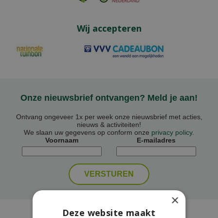
Wij accepteren
Onze nieuwsbrief ontvangen? Meld je aan!
Ontvang ongeveer 1x per week onze nieuwsbrief met acties,
nieuws & activiteiten!
We slaan uw gegevens op conform onze
privacy policy
.
Voornaam
E-mailadres
×
Deze website maakt