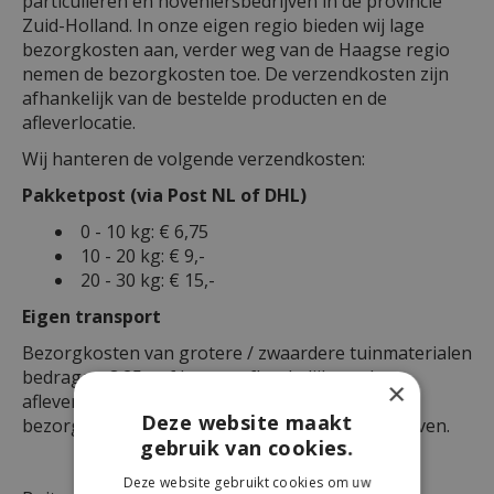
particulieren en hoveniersbedrijven in de provincie
Zuid-Holland. In onze eigen regio bieden wij lage
bezorgkosten aan, verder weg van de Haagse regio
nemen de bezorgkosten toe. De verzendkosten zijn
afhankelijk van de bestelde producten en de
afleverlocatie.
Wij hanteren de volgende verzendkosten:
Pakketpost (via Post NL of DHL)
0 - 10 kg: € 6,75
10 - 20 kg: € 9,-
20 - 30 kg: € 15,-
Eigen transport
Bezorgkosten van grotere / zwaardere tuinmaterialen
bedragen € 25,- of hoger, afhankelijk van het
×
afleveradres. Op onderstaande kaart zijn de
Deze website maakt
bezorgkosten per postcode 4-gebied weergegeven.
gebruik van cookies.
Deze website gebruikt cookies om uw