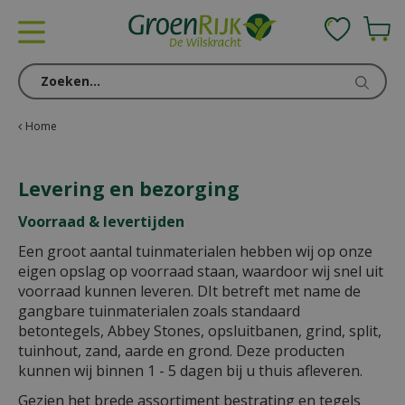
G
a
n
a
a
r
c
Home
o
n
Levering en bezorging
t
e
Voorraad & levertijden
n
t
Een groot aantal tuinmaterialen hebben wij op onze
eigen opslag op voorraad staan, waardoor wij snel uit
voorraad kunnen leveren. DIt betreft met name de
gangbare tuinmaterialen zoals standaard
betontegels, Abbey Stones, opsluitbanen, grind, split,
tuinhout, zand, aarde en grond. Deze producten
kunnen wij binnen 1 - 5 dagen bij u thuis afleveren.
Gezien het brede assortiment bestrating en tegels