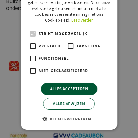
Buiten deze regio zijn de bezorgkosten op
gebruikerservaring te verbeteren. Door onze
onderstaande kaart weergegeven.
website te gebruiken, stemt u in met alle
cookies in overeenstemming met ons
Cookiebeleid.
Lees verder
STRIKT NOODZAKELIJK
PRESTATIE
TARGETING
Partners
FUNCTIONEEL
NIET-GECLASSIFICEERD
Aangesloten bij
ALLES ACCEPTEREN
ALLES AFWIJZEN
DETAILS WEERGEVEN
Wij accepteren