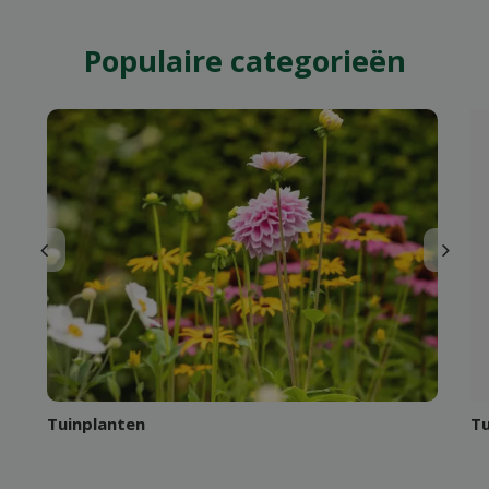
Tuinplanten
T