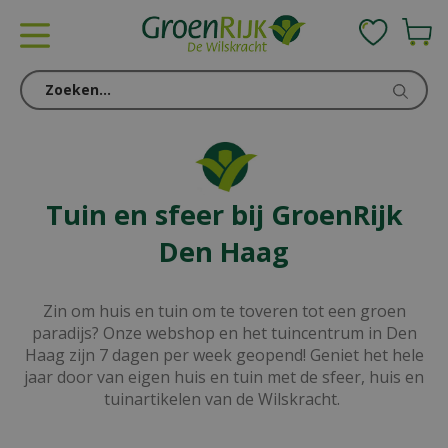
G
a
n
a
a
r
c
o
n
Tuin en sfeer bij GroenRijk
t
e
Den Haag
n
t
Zin om huis en tuin om te toveren tot een groen
paradijs? Onze webshop en het tuincentrum in Den
Haag zijn 7 dagen per week geopend! Geniet het hele
jaar door van eigen huis en tuin met de sfeer, huis en
tuinartikelen van de Wilskracht.