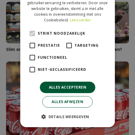
gebruikerservaring te verbeteren. Door onze
website te gebruiken, stemt u in met alle
cookies in overeenstemming met ons
Cookiebeleid.
Lees verder
STRIKT NOODZAKELIJK
PRESTATIE
TARGETING
Slim omgaan met water
(Kunst)boeket kopen?
FUNCTIONEEL
NIET-GECLASSIFICEERD
ALLES ACCEPTEREN
ALLES AFWIJZEN
DETAILS WEERGEVEN