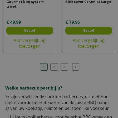
Gourmet bbq system
BBQ cover Ceramica Large
trivet
€
49
,
99
€
79
,
95
Bestel
Bestel
Aan vergelijking
Aan vergelijking
toevoegen
toevoegen
1
2
3
Welke barbecue past bij u?
Er zijn verschillende soorten barbecues, elk met hun
eigen voordelen. Het kiezen van de juiste BBQ hangt
af van uw kookstijl, ruimte en persoonlijke voorkeur.
Houtskoolbarbecue: voor de echte BBQ-smaak en