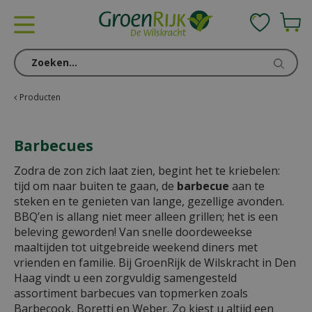
G
a
n
a
a
r
c
Producten
o
n
Barbecues
t
e
Zodra de zon zich laat zien, begint het te kriebelen:
n
tijd om naar buiten te gaan, de
barbecue
aan te
t
steken en te genieten van lange, gezellige avonden.
BBQ’en is allang niet meer alleen grillen; het is een
beleving geworden! Van snelle doordeweekse
maaltijden tot uitgebreide weekend diners met
vrienden en familie. Bij GroenRijk de Wilskracht in Den
Haag vindt u een zorgvuldig samengesteld
assortiment barbecues van topmerken zoals
Barbecook, Boretti en Weber. Zo kiest u altijd een