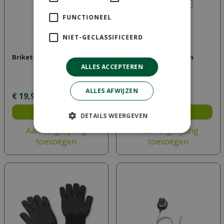
FUNCTIONEEL
NIET-GECLASSIFICEERD
Briketten 8 Kg
Smokey joe premium
black
ALLES ACCEPTEREN
ALLES AFWIJZEN
€
19
,
99
€
89
,
99
Bestel
Bestel
DETAILS WEERGEVEN
Aan vergelijking
Aan vergelijking
toevoegen
toevoegen