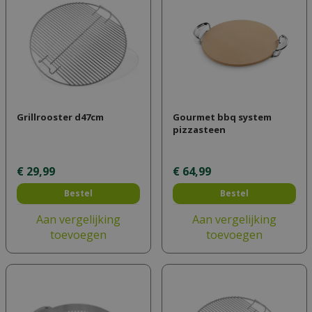
Grillrooster d47cm
Gourmet bbq system
pizzasteen
€
29
,
99
€
64
,
99
Bestel
Bestel
Aan vergelijking
Aan vergelijking
toevoegen
toevoegen