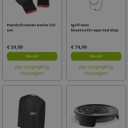
Handschoenen kevlar l/xl
Igrill mini
set
bluetooth+app+led disp.
€
59
,
99
€
74
,
99
Bestel
Bestel
Aan vergelijking
Aan vergelijking
toevoegen
toevoegen