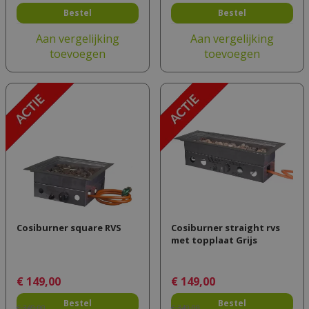
Bestel
Bestel
Aan vergelijking
Aan vergelijking
toevoegen
toevoegen
Cosiburner square RVS
Cosiburner straight rvs
met topplaat Grijs
€
149
,
00
€
149
,
00
Bestel
Bestel
€
349
,
00
€
349
,
00