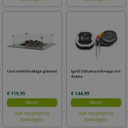
Cosi rechthoekige glasset
Igrill 3 bluetooth+app tot
4 sens.
€
119
,
95
€
144
,
99
Bestel
Bestel
Aan vergelijking
Aan vergelijking
toevoegen
toevoegen