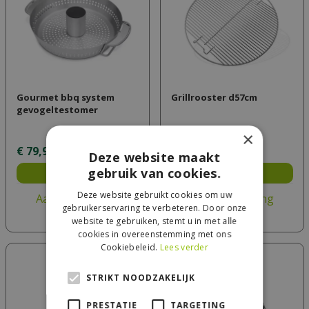
Gourmet bbq system
Grillrooster d57cm
gevogeltestomer
×
€
79
,
99
€
36
,
99
Deze website maakt
gebruik van cookies.
Bestel
Bestel
Deze website gebruikt cookies om uw
Aan vergelijking
Aan vergelijking
gebruikerservaring te verbeteren. Door onze
toevoegen
toevoegen
website te gebruiken, stemt u in met alle
cookies in overeenstemming met ons
Cookiebeleid.
Lees verder
STRIKT NOODZAKELIJK
PRESTATIE
TARGETING