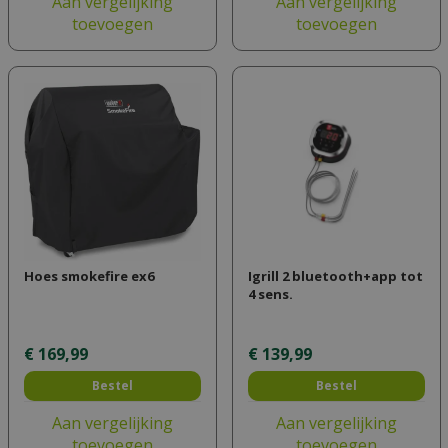
Aan vergelijking
Aan vergelijking
toevoegen
toevoegen
Hoes smokefire ex6
Igrill 2 bluetooth+app tot
4 sens.
€
169
,
99
€
139
,
99
Bestel
Bestel
Aan vergelijking
Aan vergelijking
toevoegen
toevoegen