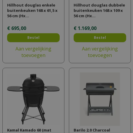
Hillhout douglas enkele
Hillhout douglas dubbele
buitenkeuken 168 x 61,5 x
buitenkeuken 168 x 109 x
56 cm (Hx…
56 cm (Hx…
€
695
,
00
€
1.169
,
00
Bestel
Bestel
Aan vergelijking
Aan vergelijking
toevoegen
toevoegen
Kamal Kamado 60 (mat
Barilo 2.0 Charcoal