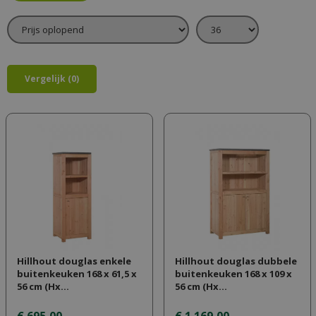
Vergelijk (0)
Hillhout douglas enkele
Hillhout douglas dubbele
buitenkeuken 168 x 61,5 x
buitenkeuken 168 x 109 x
56 cm (Hx…
56 cm (Hx…
€
695
,
00
€
1.169
,
00