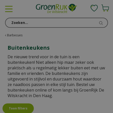
G
a
n
a
a
r
c
Barbecues
o
n
Buitenkeukens
t
De nieuwe trend voor in de tuin is een
e
buitenkeuken! Niet alleen hip maar zeker ook
n
praktisch als u regelmatig lekker buiten eet met uw
t
familie en vrienden. De buitenkeukens zijn
uitgevoerd in stijlvol en duurzaam hout waardoor
ze naadloos passen in elke stijl tuin. Bestel uw
buitenkeuken online of kom langs bij GroenRijk De
Wilskracht in Den Haag.
Toon filters