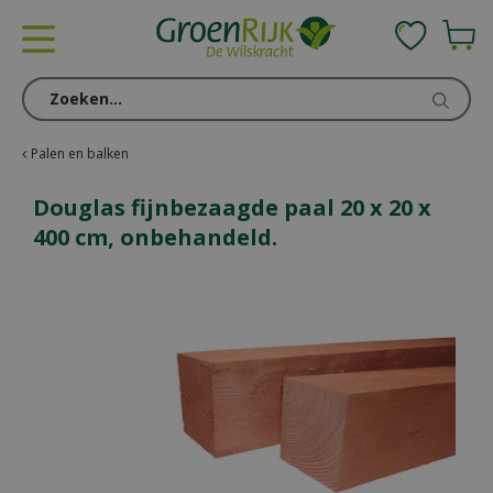
G
a
n
a
a
r
c
Palen en balken
o
n
Douglas fijnbezaagde paal 20 x 20 x
t
400 cm, onbehandeld.
e
n
t