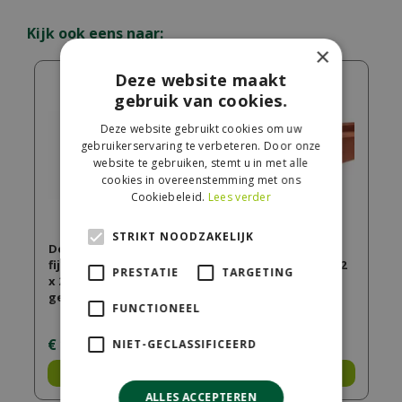
Kijk ook eens naar:
×
Deze website maakt
gebruik van cookies.
Deze website gebruikt cookies om uw
gebruikerservaring te verbeteren. Door onze
website te gebruiken, stemt u in met alle
cookies in overeenstemming met ons
Cookiebeleid.
Lees verder
STRIKT NOODZAKELIJK
Douglas
Douglas
fijnbezaagde paal 20
fijnbezaagde paal 12
PRESTATIE
TARGETING
x 20 x 400 cm, groen
x 12 x 300 cm,
geïmpregn…
onbehandeld.
FUNCTIONEEL
€
195
,
00
€
47
,
50
NIET-GECLASSIFICEERD
Bestel
Bestel
ALLES ACCEPTEREN