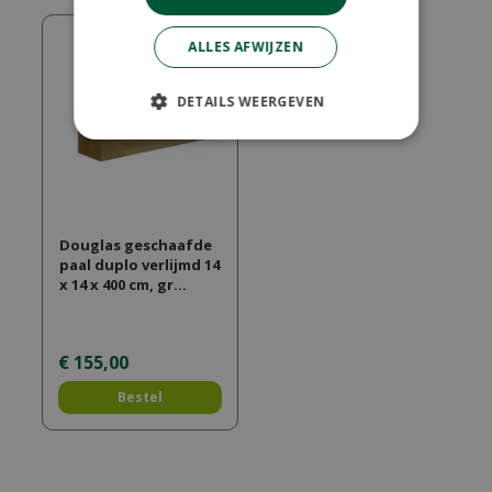
ALLES AFWIJZEN
DETAILS WEERGEVEN
Douglas geschaafde
paal duplo verlijmd 14
x 14 x 400 cm, gr…
€
155
,
00
Bestel