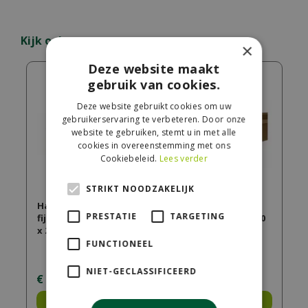
Kijk ook eens naar:
×
Deze website maakt
gebruik van cookies.
Deze website gebruikt cookies om uw
gebruikerservaring te verbeteren. Door onze
website te gebruiken, stemt u in met alle
cookies in overeenstemming met ons
Cookiebeleid.
Lees verder
STRIKT NOODZAKELIJK
Hardhouten
Douglas
PRESTATIE
TARGETING
fijnbezaagde plank 2
fijnbezaagde paal 20
x 20 x 400 cm.
x 20 x 400 cm, groen
geïmpregn…
FUNCTIONEEL
NIET-GECLASSIFICEERD
€
44
,
50
€
195
,
00
Bestel
Bestel