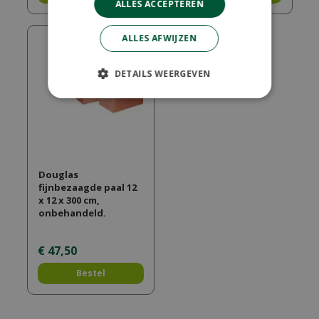
ALLES ACCEPTEREN
ALLES AFWIJZEN
DETAILS WEERGEVEN
Douglas
fijnbezaagde paal 12
x 12 x 300 cm,
onbehandeld.
€
47
,
50
Bestel