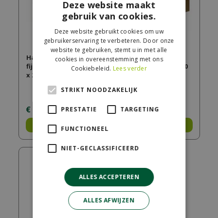
Deze website maakt
gebruik van cookies.
Deze website gebruikt cookies om uw
gebruikerservaring te verbeteren. Door onze
website te gebruiken, stemt u in met alle
Hardhouten
Douglas
cookies in overeenstemming met ons
fijnbezaagde plank 2
fijnbezaagde paal 20
Cookiebeleid.
Lees verder
x 20 x 400 cm.
x 20 x 400 cm, groen
geïmpregn…
STRIKT NOODZAKELIJK
€
44
,
50
€
195
,
00
PRESTATIE
TARGETING
Bestel
Bestel
FUNCTIONEEL
NIET-GECLASSIFICEERD
ALLES ACCEPTEREN
ALLES AFWIJZEN