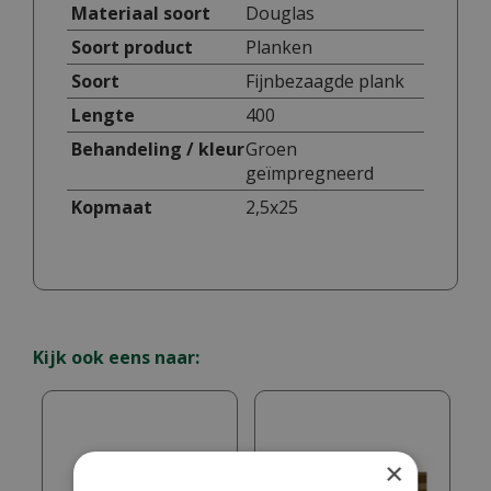
Materiaal soort
Douglas
Soort product
Planken
Soort
Fijnbezaagde plank
Lengte
400
Behandeling / kleur
Groen
geïmpregneerd
Kopmaat
2,5x25
Kijk ook eens naar:
×