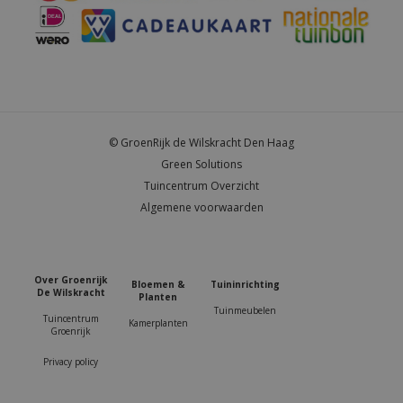
© GroenRijk de Wilskracht Den Haag
Green Solutions
Tuincentrum Overzicht
Algemene voorwaarden
Over Groenrijk
Bloemen &
Tuininrichting
De Wilskracht
Planten
Tuinmeubelen
Tuincentrum
Kamerplanten
Groenrijk
Privacy policy
Douglas fijnbezaagde plank 2,5 x 25,0 x 400 cm, groen geïmpregneerd.