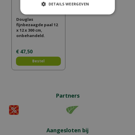
DETAILS WEERGEVEN
Douglas
fijnbezaagde paal 12
x 12 x 300 cm,
onbehandeld.
€
47
,
50
Bestel
Partners
Aangesloten bij