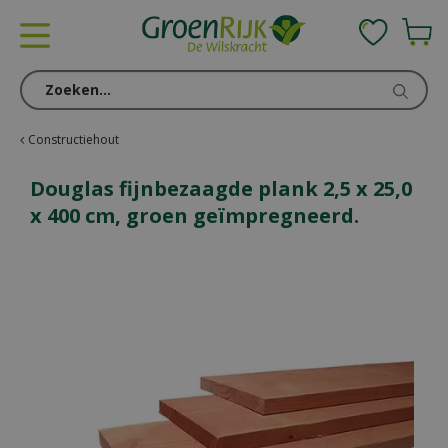
G
a
n
a
a
r
c
Constructiehout
o
n
Douglas fijnbezaagde plank 2,5 x 25,0
t
x 400 cm, groen geïmpregneerd.
e
n
t