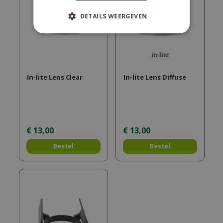
DETAILS WEERGEVEN
In-lite Lens Clear
In-lite Lens Diffuse
€
13
,
00
€
13
,
00
Bestel
Bestel