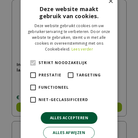
×
Deze website maakt
gebruik van cookies.
Deze website gebruikt cookies om uw
gebruikerservaring te verbeteren. Door onze
website te gebruiken, stemt u in met alle
cookies in overeenstemming met ons
Cookiebeleid.
Lees verder
STRIKT NOODZAKELIJK
In-lite Ace staande
In-lite Ace Up-Down
lamp
wandlamp
PRESTATIE
TARGETING
FUNCTIONEEL
€
199
,
00
€
209
,
00
NIET-GECLASSIFICEERD
Bestel
Bestel
ALLES ACCEPTEREN
ALLES AFWIJZEN