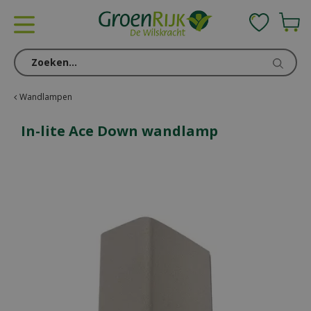
G
a
n
a
a
r
c
Wandlampen
o
n
In-lite Ace Down wandlamp
t
e
n
t