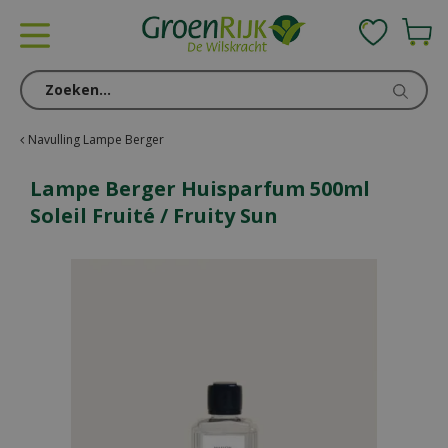
G
a
n
a
a
r
c
Navulling Lampe Berger
o
n
Lampe Berger Huisparfum 500ml
t
Soleil Fruité / Fruity Sun
e
n
t