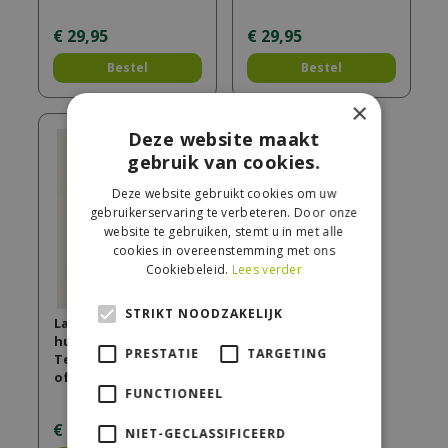
€
29
,
95
€
29
,
95
Bestel
Bestel
×
Deze website maakt
gebruik van cookies.
Deze website gebruikt cookies om uw
gebruikerservaring te verbeteren. Door onze
website te gebruiken, stemt u in met alle
cookies in overeenstemming met ons
Cookiebeleid.
Lees verder
STRIKT NOODZAKELIJK
Lampe Berger
huisparfum 500ml
PRESTATIE
TARGETING
Terre d'Epices / Land
of Spic…
FUNCTIONEEL
€
16
,
95
NIET-GECLASSIFICEERD