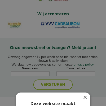
Wij accepteren
Onze nieuwsbrief ontvangen? Meld je aan!
Ontvang ongeveer 1x per week onze nieuwsbrief met acties,
nieuws & activiteiten!
We slaan uw gegevens op conform onze
privacy policy
.
Voornaam
E-mailadres
×
Deze website maakt