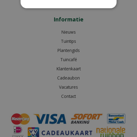
Bekijk extra openingstijden
Informatie
Nieuws
Tuintips
Plantengids
Tuincafé
Klantenkaart
Cadeaubon
Vacatures
Contact