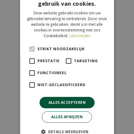
gebruik van cookies.
Contact
Deze website gebruikt cookies om uw
GroenRijk de Wilskracht
gebruikerservaring te verbeteren. Door onze
Donau 119
website te gebruiken, stemt u in met alle
cookies in overeenstemming met ons
2491 BB Den Haag
Cookiebeleid.
Lees verder
070-3274501
STRIKT NOODZAKELIJK
info@dewilskracht.groenrijk.nl
PRESTATIE
TARGETING
Openingstijden
FUNCTIONEEL
Maandag
09:00 - 18:00
NIET-GECLASSIFICEERD
Dinsdag
09:00 - 18:00
Woensdag
09:00 - 18:00
ALLES ACCEPTEREN
Donderdag
09:00 - 18:00
Vrijdag
09:00 - 18:00
ALLES AFWIJZEN
Zaterdag
09:00 - 17:00
Zondag
11:00 - 17:00
DETAILS WEERGEVEN