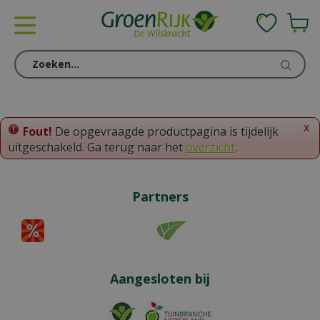
G
a
n
a
a
r
c
o
x
Fout!
De opgevraagde productpagina is tijdelijk
n
uitgeschakeld. Ga terug naar het
overzicht
.
t
e
n
Partners
t
Aangesloten bij