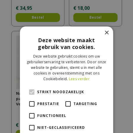
€
34
,
95
€
18
,
00
Bestel
Bestel
×
Deze website maakt
gebruik van cookies.
Deze website gebruikt cookies om uw
gebruikerservaring te verbeteren. Door onze
website te gebruiken, stemt u in met alle
cookies in overeenstemming met ons
Cookiebeleid.
Lees verder
STRIKT NOODZAKELIJK
Navulling
parfumsticks 200ml
Velours d'Orient
PRESTATIE
TARGETING
FUNCTIONEEL
€
14
,
95
NIET-GECLASSIFICEERD