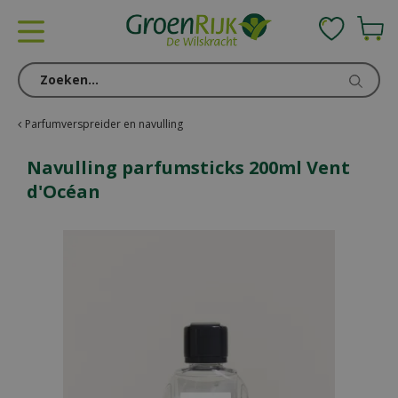
G
a
n
a
a
r
c
Parfumverspreider en navulling
o
n
Navulling parfumsticks 200ml Vent
t
d'Océan
e
n
t