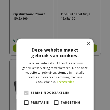
Opsluitband Zwart
Opsluitband Grijs
15x5x100
15x5x100
€
4
,
50
€
3
,
95
×
Bestel
Bestel
Deze website maakt
gebruik van cookies.
Deze website gebruikt cookies om uw
gebruikerservaring te verbeteren. Door onze
website te gebruiken, stemt u in met alle
cookies in overeenstemming met ons
Cookiebeleid.
Lees verder
STRIKT NOODZAKELIJK
PRESTATIE
TARGETING