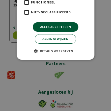
Opsluitband Zwart
FUNCTIONEEL
35x10x100
NIET-GECLASSIFICEERD
€
18
,
95
ALLES ACCEPTEREN
Bestel
ALLES AFWIJZEN
DETAILS WEERGEVEN
Partners
Aangesloten bij