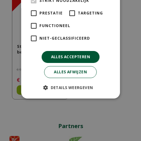
STRIKT NOODZAKELIJK
PRESTATIE
TARGETING
FUNCTIONEEL
NIET-GECLASSIFICEERD
Stapelstoel akita
beige
ALLES ACCEPTEREN
€
99
,
99
ALLES AFWIJZEN
€
69
,
99
DETAILS WEERGEVEN
Bestel
Partners