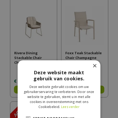
Rivera Dining
Foxx Teak Stackable
Stackable Chair
Chair Champagne
Champagne
×
Deze website maakt
gebruik van cookies.
€
259
,
00
€
139
,
00
Deze website gebruikt cookies om uw
Bestel
Bestel
gebruikerservaring te verbeteren. Door onze
website te gebruiken, stemt u in met alle
cookies in overeenstemming met ons
Cookiebeleid.
Lees verder