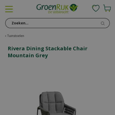
G
a
n
a
a
r
c
Tuinstoelen
o
n
Rivera Dining Stackable Chair
t
Mountain Grey
e
n
t