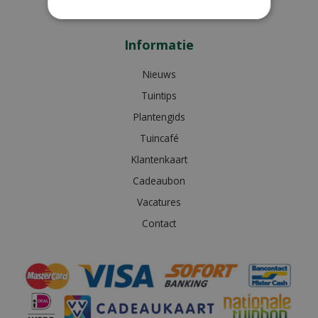
Bekijk extra openingstijden
Informatie
Nieuws
Tuintips
Plantengids
Tuincafé
Klantenkaart
Cadeaubon
Vacatures
Contact