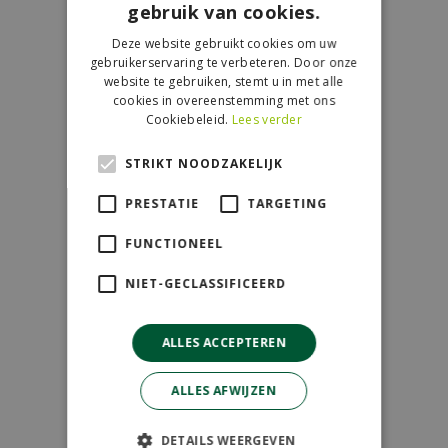
gebruik van cookies.
Contact
Deze website gebruikt cookies om uw
GroenRijk de Wilskracht
gebruikerservaring te verbeteren. Door onze
Donau 119
website te gebruiken, stemt u in met alle
cookies in overeenstemming met ons
2491 BB Den Haag
Cookiebeleid.
Lees verder
070-3274501
STRIKT NOODZAKELIJK
info@dewilskracht.groenrijk.nl
PRESTATIE
TARGETING
Openingstijden
FUNCTIONEEL
Maandag
09:00 - 18:00
NIET-GECLASSIFICEERD
Dinsdag
09:00 - 18:00
Woensdag
09:00 - 18:00
ALLES ACCEPTEREN
Donderdag
09:00 - 18:00
Vrijdag
09:00 - 18:00
ALLES AFWIJZEN
Zaterdag
09:00 - 17:00
Zondag
11:00 - 17:00
DETAILS WEERGEVEN