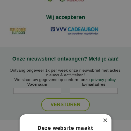
Wij accepteren
Onze nieuwsbrief ontvangen? Meld je aan!
Ontvang ongeveer 1x per week onze nieuwsbrief met acties,
nieuws & activiteiten!
We slaan uw gegevens op conform onze
privacy policy
.
Voornaam
E-mailadres
×
Deze website maakt