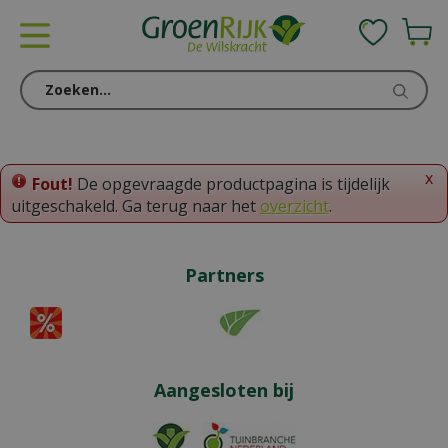
G
a
n
a
a
r
c
o
x
Fout!
De opgevraagde productpagina is tijdelijk
n
uitgeschakeld. Ga terug naar het
overzicht
.
t
e
n
Partners
t
Aangesloten bij