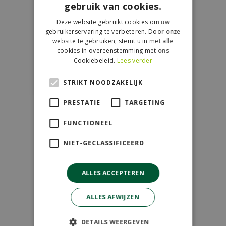
gebruik van cookies.
Contact
Deze website gebruikt cookies om uw
GroenRijk de Wilskracht
gebruikerservaring te verbeteren. Door onze
Donau 119
website te gebruiken, stemt u in met alle
cookies in overeenstemming met ons
2491 BB Den Haag
Cookiebeleid.
Lees verder
070-3274501
STRIKT NOODZAKELIJK
info@dewilskracht.groenrijk.nl
PRESTATIE
TARGETING
Openingstijden
FUNCTIONEEL
Maandag
09:00 - 18:00
NIET-GECLASSIFICEERD
Dinsdag
09:00 - 18:00
Woensdag
09:00 - 18:00
ALLES ACCEPTEREN
Donderdag
09:00 - 18:00
Vrijdag
09:00 - 18:00
ALLES AFWIJZEN
Zaterdag
09:00 - 17:00
Zondag
11:00 - 17:00
DETAILS WEERGEVEN