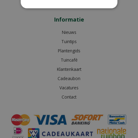
Bekijk extra openingstijden
Informatie
Nieuws
Tuintips
Plantengids
Tuincafé
Klantenkaart
Cadeaubon
Vacatures
Contact