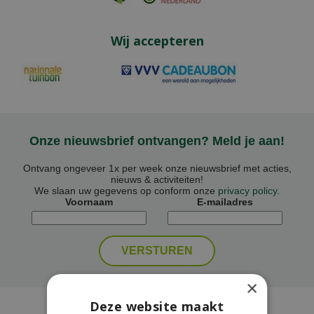
Wij accepteren
Onze nieuwsbrief ontvangen? Meld je aan!
Ontvang ongeveer 1x per week onze nieuwsbrief met acties,
nieuws & activiteiten!
We slaan uw gegevens op conform onze
privacy policy
.
Voornaam
E-mailadres
×
Deze website maakt