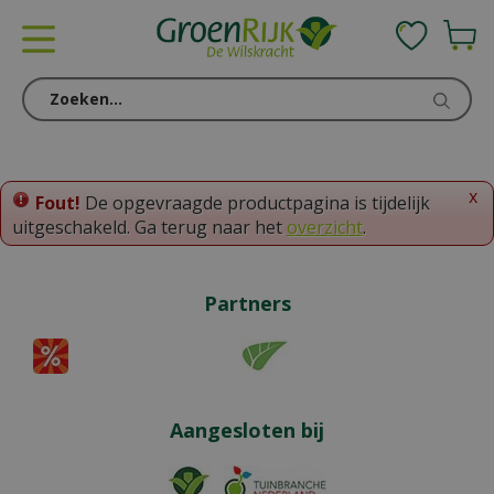
G
a
n
a
a
r
c
o
x
Fout!
De opgevraagde productpagina is tijdelijk
n
uitgeschakeld. Ga terug naar het
overzicht
.
t
e
n
Partners
t
Aangesloten bij