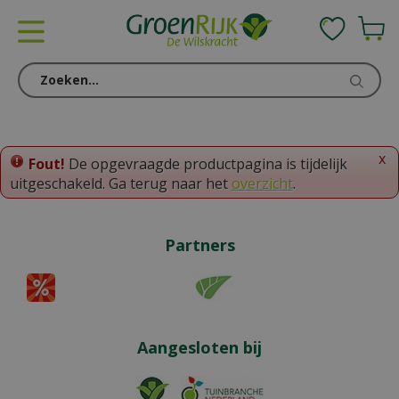
G
a
n
a
a
r
c
o
x
Fout!
De opgevraagde productpagina is tijdelijk
n
uitgeschakeld. Ga terug naar het
overzicht
.
t
e
n
Partners
t
Aangesloten bij