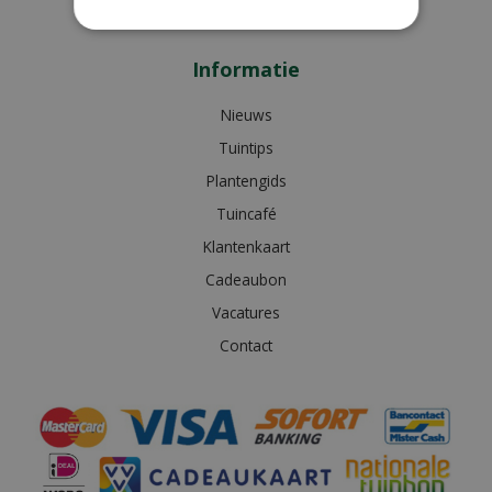
Bekijk extra openingstijden
Informatie
Nieuws
Tuintips
Plantengids
Tuincafé
Klantenkaart
Cadeaubon
Vacatures
Contact