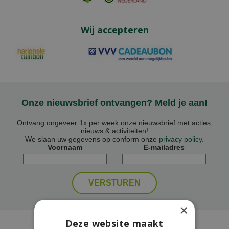
Wij accepteren
Onze nieuwsbrief ontvangen? Meld je aan!
Ontvang ongeveer 1x per week onze nieuwsbrief met acties,
nieuws & activiteiten!
We slaan uw gegevens op conform onze
privacy policy
.
Voornaam
E-mailadres
×
Deze website maakt