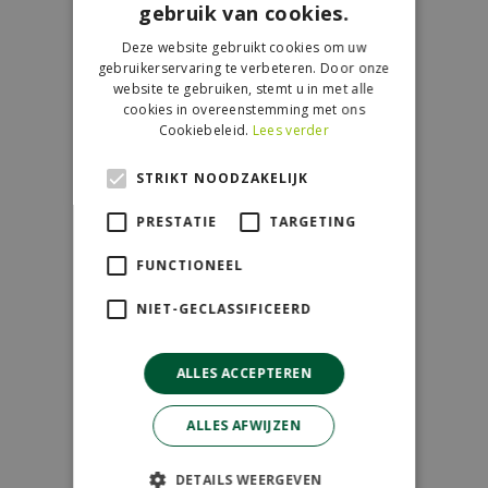
gebruik van cookies.
Contact
Deze website gebruikt cookies om uw
GroenRijk de Wilskracht
gebruikerservaring te verbeteren. Door onze
Donau 119
website te gebruiken, stemt u in met alle
cookies in overeenstemming met ons
2491 BB Den Haag
Cookiebeleid.
Lees verder
070-3274501
STRIKT NOODZAKELIJK
info@dewilskracht.groenrijk.nl
PRESTATIE
TARGETING
Openingstijden
FUNCTIONEEL
Maandag
09:00 - 18:00
NIET-GECLASSIFICEERD
Dinsdag
09:00 - 18:00
Woensdag
09:00 - 18:00
ALLES ACCEPTEREN
Donderdag
09:00 - 18:00
Vrijdag
09:00 - 18:00
ALLES AFWIJZEN
Zaterdag
09:00 - 17:00
Zondag
11:00 - 17:00
DETAILS WEERGEVEN