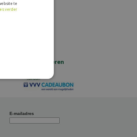
ebsite te
es verder
Wij accepteren
E-mailadres