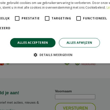
ite gebruikt cookies om uw gebruikerservaring te verbeteren. Door onze w
, stemt u in met alle cookies in overeenstemming met ons Cookiebeleid.
Le
ELIJK
PRESTATIE
TARGETING
FUNCTIONEEL
ICEERD
ALLES ACCEPTEREN
ALLES AFWIJZEN
artners
Aangesloten bij
DETAILS WEERGEVEN
Voornaam
d je aan!
ief met acties, nieuws &