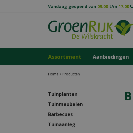
Ga
Vandaag geopend van
09:00
t/m
17:00
naar
content
Assortiment
Aanbiedingen
Home
Producten
B
Tuinplanten
Tuinmeubelen
Barbecues
Tuinaanleg