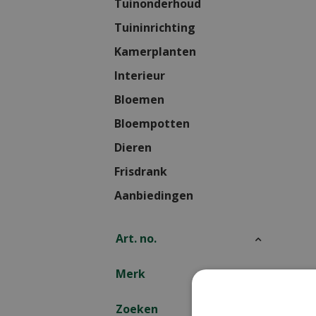
Tuinonderhoud
Tuininrichting
Kamerplanten
Interieur
Bloemen
Bloempotten
Dieren
Frisdrank
Aanbiedingen
Art. no.
Merk
Zoeken