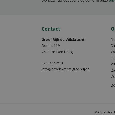
We slaan uw gegevens op conform onze
priv
Contact
O
GroenRijk de Wilskracht
M
Donau 119
Di
2491 BB Den Haag
W
Do
070-3274501
Vr
info@dewilskracht.groenrijk.nl
Za
Z
Be
© GroenRijk d