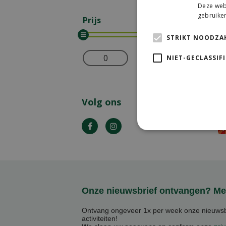
Deze webs
gebruiken
Prijs
STRIKT NOODZAK
NIET-GECLASSIF
Wis selectie
Volg ons
P
Onze nieuwsbrief ontvangen? Mel
Ontvang ongeveer 1x per week onze nieuwsbr
activiteiten!