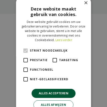
×
Deze website maakt
gebruik van cookies.
Deze website gebruikt cookies om uw
Contact
gebruikerservaring te verbeteren. Door onze
website te gebruiken, stemt u in met alle
cookies in overeenstemming met ons
GroenRijk de Wilskracht
Cookiebeleid.
Lees verder
Donau 119
2491 BB Den Haag
STRIKT NOODZAKELIJK
070-3274501
PRESTATIE
TARGETING
info@dewilskracht.groenrijk.nl
FUNCTIONEEL
Openingstijden
NIET-GECLASSIFICEERD
Maandag
09:00 - 18:00
ALLES ACCEPTEREN
Dinsdag
09:00 - 18:00
Woensdag
09:00 - 18:00
ALLES AFWIJZEN
Donderdag
09:00 - 18:00