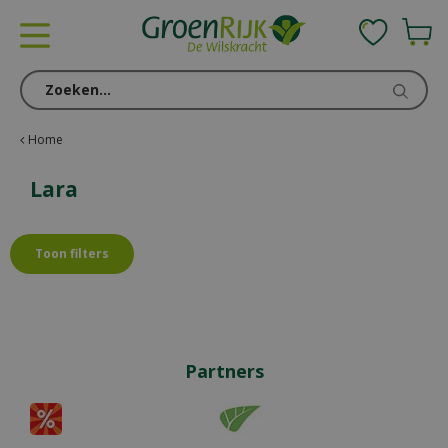
G
a
n
a
a
r
c
Home
o
n
Lara
t
e
n
Toon filters
t
Partners