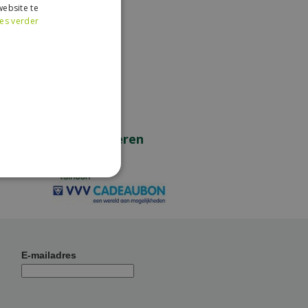
ebsite te
es verder
Wij accepteren
E-mailadres