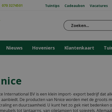
070 3274501
Tuintips
Cadeaubon
Vacatures
Nieuws
Hoveniers
Klantenkaart
Tui
nice
e International BV is een klein import- export bedrijf dat a
s aanbiedt. De producten van Nnice worden met de groots 
traling en duurzaamheid. U kunt het zo gek niet bedenken of
meubels tot lantaarns, van olielampen tot spiegels. Allema