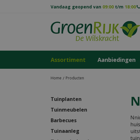
Ga
Vandaag geopend van
09:00
t/m
18:00
naar
content
Assortiment
Aanbiedingen
Home
Producten
N
Tuinplanten
Tuinmeubelen
Nnic
Barbecues
hui
Tuinaanleg
uits
tuin