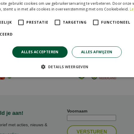
ite gebruikt cookies om uw gebruikerservaring te verbeteren. Door onze w
, stemt u in met alle cookies in overeenstemming met ons Cookiebeleid.
Le
ELIJK
PRESTATIE
TARGETING
FUNCTIONEEL
ICEERD
ALLES ACCEPTEREN
ALLES AFWIJZEN
artners
Aangesloten bij
DETAILS WEERGEVEN
Voornaam
d je aan!
ief met acties, nieuws &