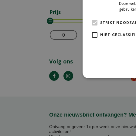
Deze webs
gebruiken
Prijs
STRIKT NOODZAK
NIET-GECLASSIF
Wis selectie
Volg ons
P
Onze nieuwsbrief ontvangen? Mel
Ontvang ongeveer 1x per week onze nieuwsbr
activiteiten!