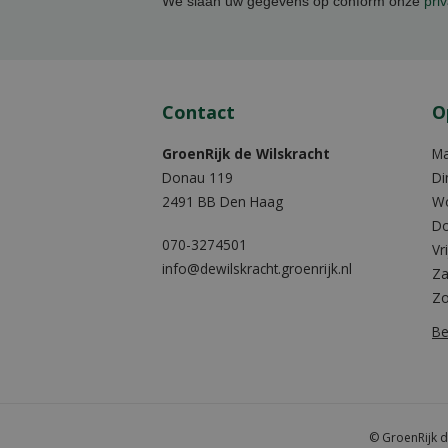
We slaan uw gegevens op conform onze
priv
Contact
O
GroenRijk de Wilskracht
M
Donau 119
Di
2491 BB Den Haag
W
Do
070-3274501
Vr
info@dewilskracht.groenrijk.nl
Za
Z
Be
© GroenRijk d