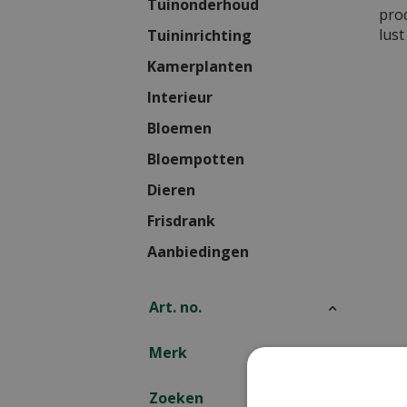
Tuinonderhoud
pro
lust
Tuininrichting
Kamerplanten
Interieur
Bloemen
Bloempotten
Dieren
Frisdrank
Aanbiedingen
Art. no.
Merk
Zoeken