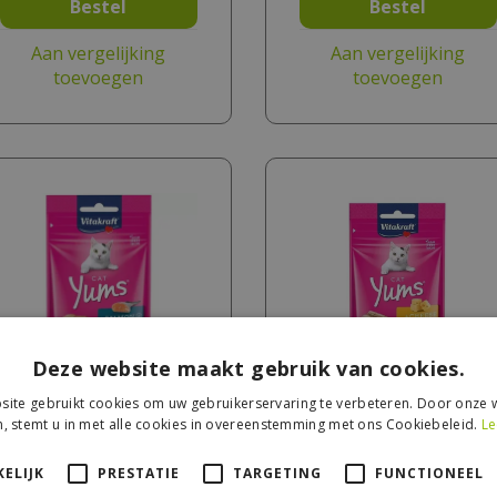
Bestel
Bestel
Aan vergelijking
Aan vergelijking
toevoegen
toevoegen
Deze website maakt gebruik van cookies.
ite gebruikt cookies om uw gebruikerservaring te verbeteren. Door onze w
Vitakraft Cat Yums
Vitakraft Cat Yums Kaas
, stemt u in met alle cookies in overeenstemming met ons Cookiebeleid.
Le
Zalm (40g)
(40g)
ELIJK
PRESTATIE
TARGETING
FUNCTIONEEL
€
2
,
49
€
2
,
49