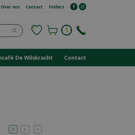
Over ons
Contact
Folders
ncafé De Wilskracht
Contact
1
2