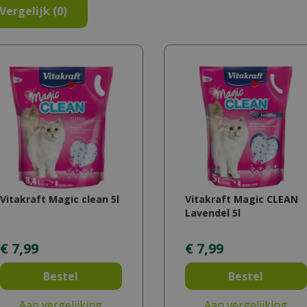
Vergelijk (0)
Vitakraft Magic clean 5l
Vitakraft Magic CLEAN
Lavendel 5l
€
7
,
99
€
7
,
99
Bestel
Bestel
Aan vergelijking
Aan vergelijking