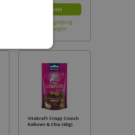
Bestel
Aan vergelijking
toevoegen
Vitakraft Crispy Crunch
Kalkoen & Chia (60g)