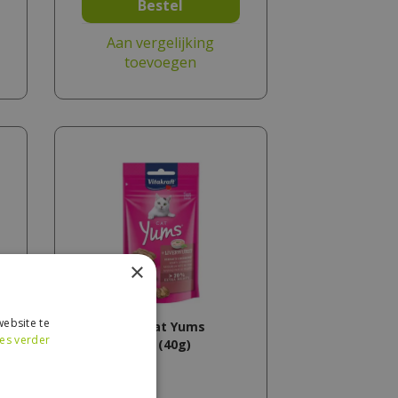
Bestel
Aan vergelijking
toevoegen
×
ebsite te
Vitakraft Cat Yums
es verder
Leverworst (40g)
€
2
,
49