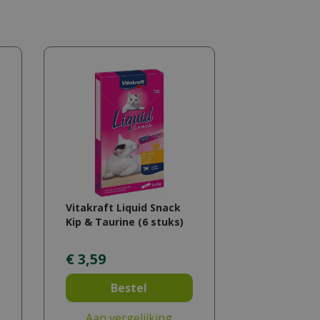
Vitakraft Liquid Snack
Kip & Taurine (6 stuks)
€
3
,
59
Bestel
Aan vergelijking