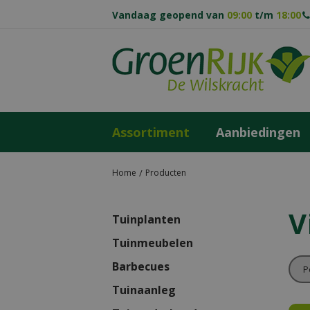
Ga
Vandaag geopend van
09:00
t/m
18:00
naar
content
Assortiment
Aanbiedingen
Home
Producten
V
Tuinplanten
Tuinmeubelen
Barbecues
Tuinaanleg