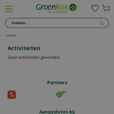
G
a
n
a
a
r
c
Home
o
n
Activiteiten
t
Geen activiteiten gevonden.
e
n
t
Partners
Aangesloten bij