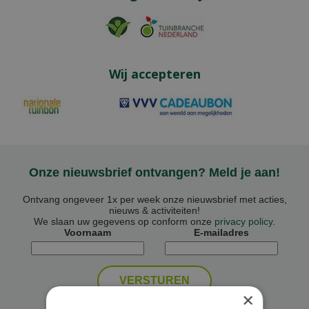
Wij accepteren
Onze nieuwsbrief ontvangen? Meld je aan!
Ontvang ongeveer 1x per week onze nieuwsbrief met acties,
nieuws & activiteiten!
We slaan uw gegevens op conform onze
privacy policy
.
Voornaam
E-mailadres
×