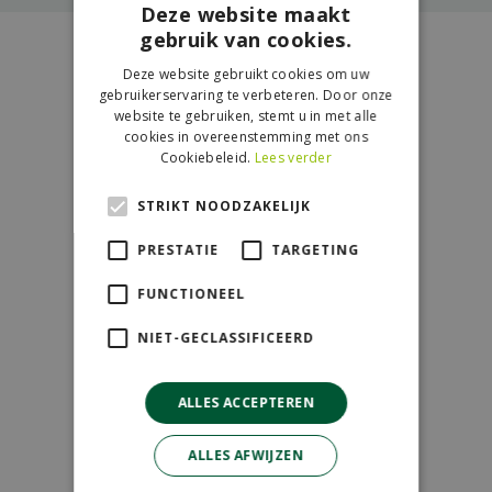
Deze website maakt
gebruik van cookies.
Contact
Deze website gebruikt cookies om uw
gebruikerservaring te verbeteren. Door onze
GroenRijk de Wilskracht
website te gebruiken, stemt u in met alle
cookies in overeenstemming met ons
Donau 119
Cookiebeleid.
Lees verder
2491 BB Den Haag
STRIKT NOODZAKELIJK
070-3274501
info@dewilskracht.groenrijk.nl
PRESTATIE
TARGETING
FUNCTIONEEL
Openingstijden
NIET-GECLASSIFICEERD
Maandag
09:00 - 18:00
Dinsdag
09:00 - 18:00
ALLES ACCEPTEREN
Woensdag
09:00 - 18:00
Donderdag
09:00 - 18:00
ALLES AFWIJZEN
Vrijdag
09:00 - 18:00
Zaterdag
09:00 - 17:00