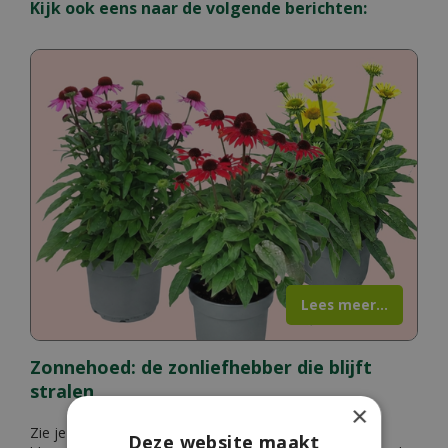
Kijk ook eens naar de volgende berichten:
Lees meer...
Zonnehoed: de zonliefhebber die blijft
stralen
×
Zie je die vrolijke bloemen met hun stekelige hartje en
Deze website maakt