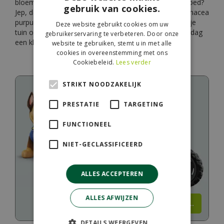
bloemblaadjes die een beetje doen denken aan een hoed?
gebruik van cookies.
Jep, dat is dus de zonnehoed, officieel bekend als Echinacea
purpurea. Deze plant is helemaal gek op zon en fleurt je
Deze website gebruikt cookies om uw
tuin of balkon van juli tot september op alsof het elke dag
gebruikerservaring te verbeteren. Door onze
een klein feestje is.
website te gebruiken, stemt u in met alle
cookies in overeenstemming met ons
Cookiebeleid.
Lees verder
STRIKT NOODZAKELIJK
PRESTATIE
TARGETING
FUNCTIONEEL
NIET-GECLASSIFICEERD
ALLES ACCEPTEREN
ALLES AFWIJZEN
Lees meer...
DETAILS WEERGEVEN