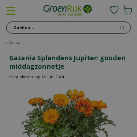
G
a
n
a
a
r
c
Nieuws
o
n
Gazania Splendens Jupiter: gouden
t
middagzonnetje
e
n
Gepubliceerd op
16 april 2024
t