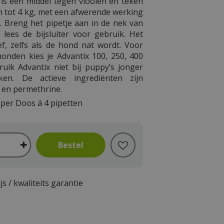
 is een middel tegen vlooien en teken
 tot 4 kg, met een afwerende werking
. Breng het pipetje aan in de nek van
lees de bijsluiter voor gebruik. Het
tief, zelfs als de hond nat wordt. Voor
onden kies je Advantix 100, 250, 400
ruik Advantix niet bij puppy’s jonger
en. De actieve ingrediënten zijn
d en permethrine.
per Doos á 4 pipetten
js / kwaliteits garantie