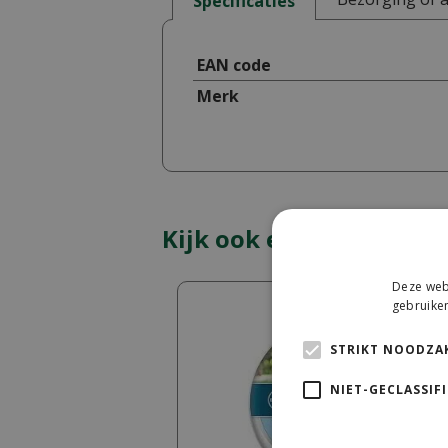
Specificaties
EAN code
Merk
Kijk ook eens naar:
Deze webs
gebruiken
STRIKT NOODZAK
NIET-GECLASSIF