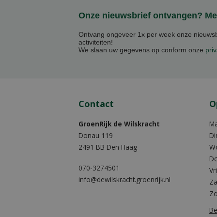
Onze nieuwsbrief ontvangen? Mel
Ontvang ongeveer 1x per week onze nieuwsbr
activiteiten!
We slaan uw gegevens op conform onze
priv
Contact
O
GroenRijk de Wilskracht
M
Donau 119
Di
2491 BB Den Haag
W
Do
070-3274501
Vr
info@dewilskracht.groenrijk.nl
Za
Z
Be