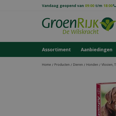
Ga
Vandaag geopend van
09:00
t/m
18:00
naar
content
Assortiment
Aanbiedingen
Home
Producten
Dieren
Honden
Vlooien, 