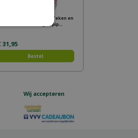
eaphar Fiprotec Tegen Teken en
looien Hond 40-60kg (4 pip…
€
31
,
95
Bestel
Wij accepteren