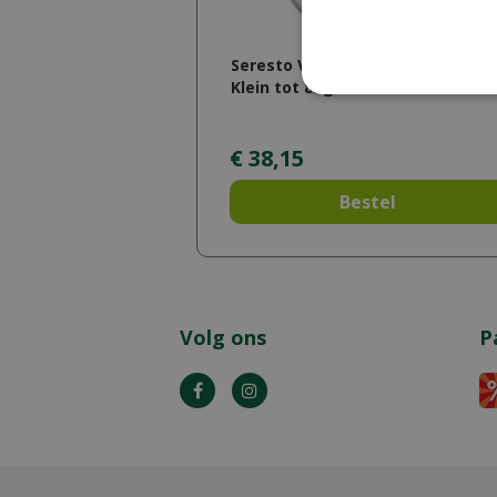
Seresto Vlooien-/Tekenband Hon
Klein tot 8kg
€
38
,
15
Bestel
Volg ons
P