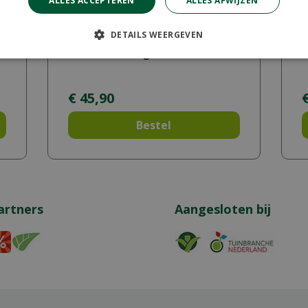
ALLES ACCEPTEREN
ALLES AFWIJZEN
DETAILS WEERGEVEN
d
Seresto Vlooien-/Tekenband Hond
B
Groot vanaf 8kg
V
€
45
,
90
Bestel
artners
Aangesloten bij