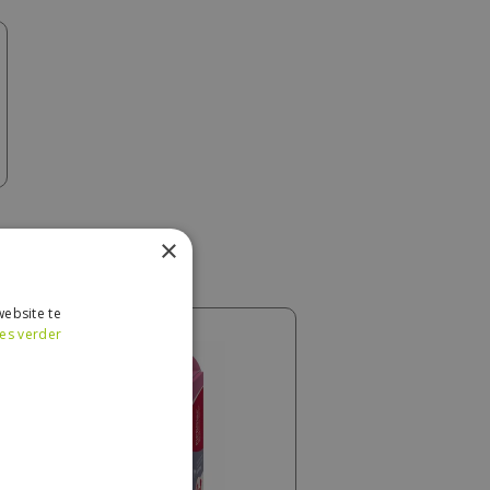
×
ebsite te
es verder