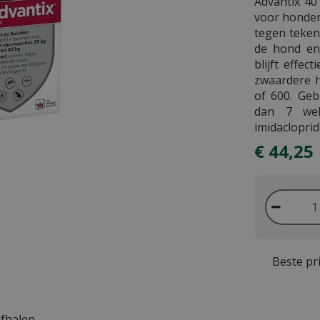
Advantix 40
voor honden
tegen teken
de hond en 
blijft effec
zwaardere h
of 600. Geb
dan 7 wek
imidaclopri
€
44
,
25
Beste pri
afhalen