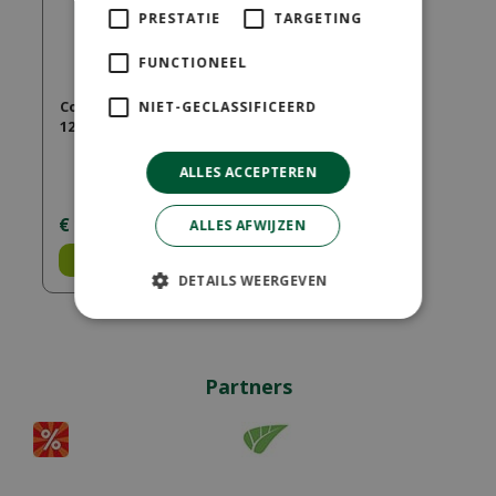
PRESTATIE
TARGETING
FUNCTIONEEL
Cordoba Teak Bench
NIET-GECLASSIFICEERD
120 cm
ALLES ACCEPTEREN
€
179
,
00
ALLES AFWIJZEN
Bestel
DETAILS WEERGEVEN
Partners