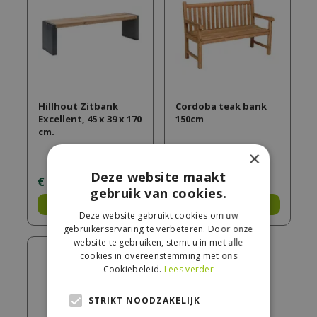
Hillhout Zitbank
Cordoba teak bank
Excellent, 45 x 39 x 170
150cm
cm.
×
Deze website maakt
€
165
,
00
€
239
,
00
gebruik van cookies.
Bestel
Bestel
Deze website gebruikt cookies om uw
gebruikerservaring te verbeteren. Door onze
website te gebruiken, stemt u in met alle
cookies in overeenstemming met ons
Cookiebeleid.
Lees verder
STRIKT NOODZAKELIJK