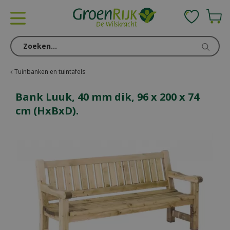
G
a
n
a
a
r
c
Tuinbanken en tuintafels
o
n
Bank Luuk, 40 mm dik, 96 x 200 x 74
t
cm (HxBxD).
e
n
t