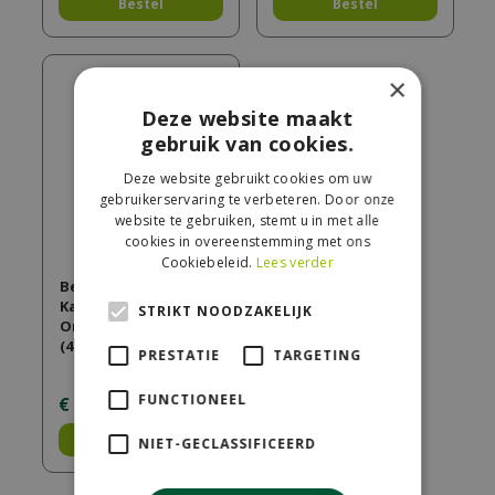
Bestel
Bestel
×
Deze website maakt
gebruik van cookies.
Deze website gebruikt cookies om uw
gebruikerservaring te verbeteren. Door onze
website te gebruiken, stemt u in met alle
cookies in overeenstemming met ons
Cookiebeleid.
Lees verder
Beaphar Milqestra
Kat 2-12kg
STRIKT NOODZAKELIJK
Ontwormingsmiddel
(4 tabletten)
PRESTATIE
TARGETING
FUNCTIONEEL
€
28
,
45
Bestel
NIET-GECLASSIFICEERD