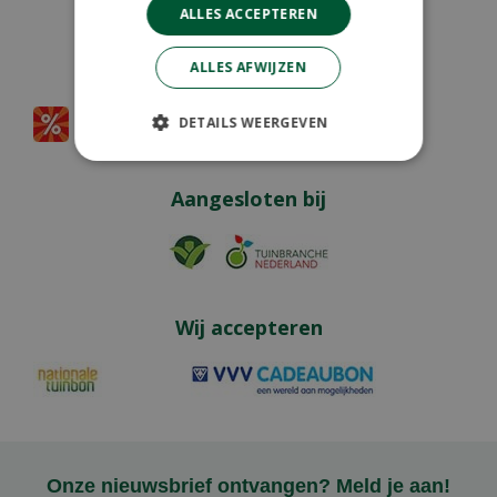
ALLES ACCEPTEREN
Partners
ALLES AFWIJZEN
DETAILS WEERGEVEN
Aangesloten bij
Wij accepteren
Onze nieuwsbrief ontvangen? Meld je aan!