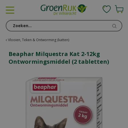
G
a
n
a
a
r
c
Vlooien, Teken & Ontworming (katten)
o
n
Beaphar Milquestra Kat 2-12kg
t
Ontwormingsmiddel (2 tabletten)
e
n
t