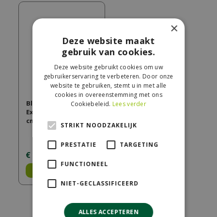
×
Deze website maakt
gebruik van cookies.
Deze website gebruikt cookies om uw
gebruikerservaring te verbeteren. Door onze
website te gebruiken, stemt u in met alle
cookies in overeenstemming met ons
Bloembak Elan 120
Cookiebeleid.
Lees verder
Excellent, 120 x 50 x 30
cm, groen geïmpr…
STRIKT NOODZAKELIJK
PRESTATIE
TARGETING
€
175
,
00
FUNCTIONEEL
Bestel
NIET-GECLASSIFICEERD
ALLES ACCEPTEREN