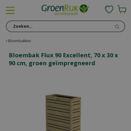
G
a
n
a
a
r
c
Bloembakken
o
n
Bloembak Flux 90 Excellent, 70 x 30 x
t
90 cm, groen geïmpregneerd
e
n
t