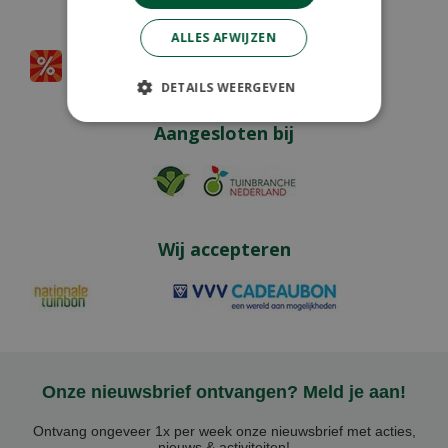
Partners
ALLES AFWIJZEN
DETAILS WEERGEVEN
Aangesloten bij
Wij accepteren
Onze nieuwsbrief ontvangen? Meld je aan!
Ontvang ongeveer 1x per week onze nieuwsbrief met acties,
nieuws & activiteiten!