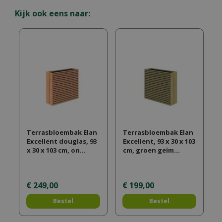
Kijk ook eens naar:
Terrasbloembak Elan
Terrasbloembak Elan
Excellent douglas, 93
Excellent, 93 x 30 x 103
x 30 x 103 cm, on…
cm, groen geïm…
€
249
,
00
€
199
,
00
Bestel
Bestel