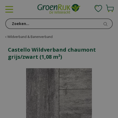
G
a
n
a
a
r
c
Wildverband & Banenverband
o
n
Castello Wildverband chaumont
t
grijs/zwart (1,08 m²)
e
n
t