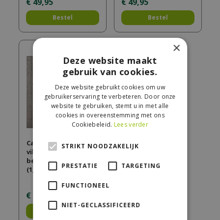
€
49
,
95
€
49
,
95
Bestel
Bestel
×
Deze website maakt
gebruik van cookies.
Deze website gebruikt cookies om uw
gebruikerservaring te verbeteren. Door onze
website te gebruiken, stemt u in met alle
cookies in overeenstemming met ons
Cookiebeleid.
Lees verder
Castello Wildverband
STRIKT NOODZAKELIJK
villandry
beige/bruin/grijs
PRESTATIE
TARGETING
(1,08 m²)
FUNCTIONEEL
€
50
,
22
NIET-GECLASSIFICEERD
Bestel