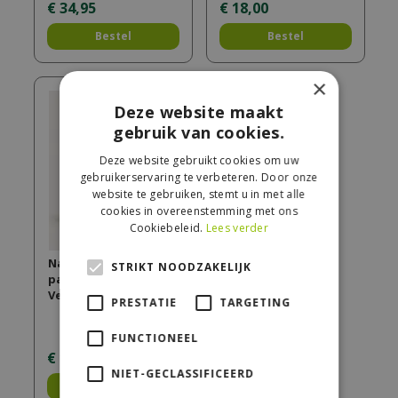
€
34
,
95
€
18
,
00
Bestel
Bestel
×
Deze website maakt
gebruik van cookies.
Deze website gebruikt cookies om uw
gebruikerservaring te verbeteren. Door onze
website te gebruiken, stemt u in met alle
cookies in overeenstemming met ons
Cookiebeleid.
Lees verder
Navulling
STRIKT NOODZAKELIJK
parfumsticks 200ml
Vent d'Océan
PRESTATIE
TARGETING
FUNCTIONEEL
€
14
,
95
NIET-GECLASSIFICEERD
Bestel