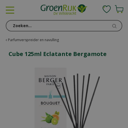
G
a
n
a
a
r
c
Parfumverspreider en navulling
o
n
Cube 125ml Eclatante Bergamote
t
e
n
t