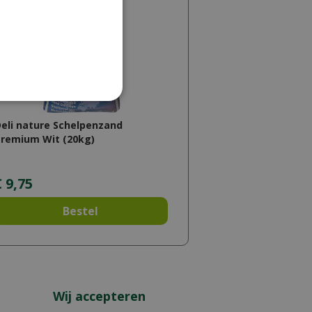
eli nature Schelpenzand
remium Wit (20kg)
€
9
,
75
Bestel
Wij accepteren