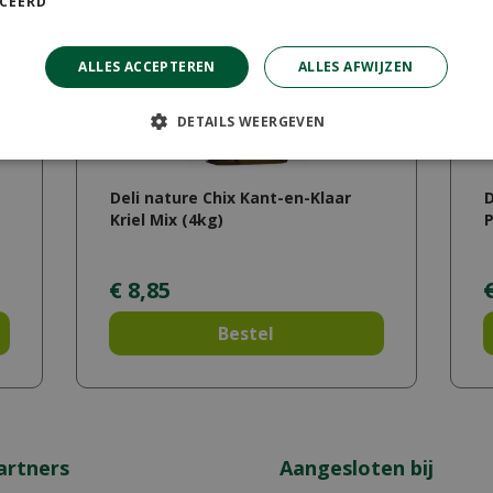
ICEERD
ALLES ACCEPTEREN
ALLES AFWIJZEN
DETAILS WEERGEVEN
Deli nature Chix Kant-en-Klaar
D
Kriel Mix (4kg)
P
€
8
,
85
Bestel
artners
Aangesloten bij