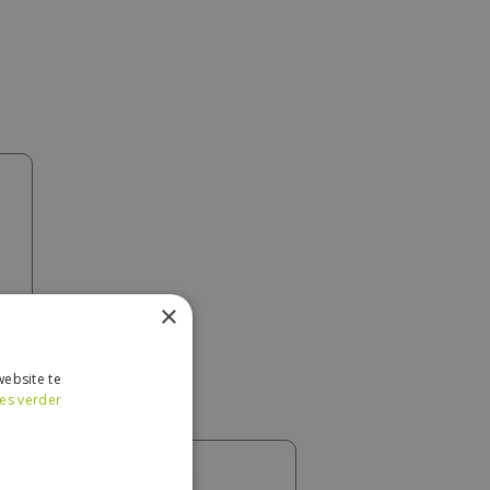
×
ebsite te
es verder