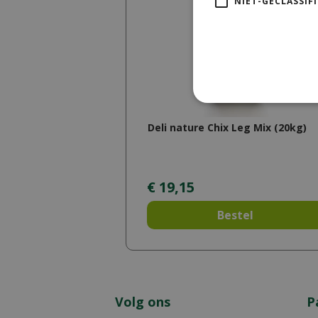
NIET-GECLASSIF
Deli nature Chix Leg Mix (20kg)
€
19
,
15
Bestel
Volg ons
P