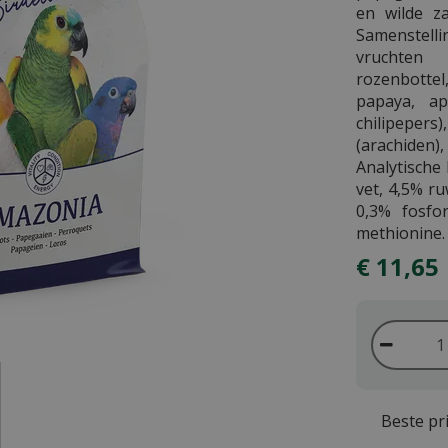
en wilde z
Samenstell
vruchten 
rozenbotte
papaya, ap
chilipeper
(arachiden
Analytische
vet, 4,5% ru
0,3% fosfo
methionine.
€
11
,
65
Beste pri