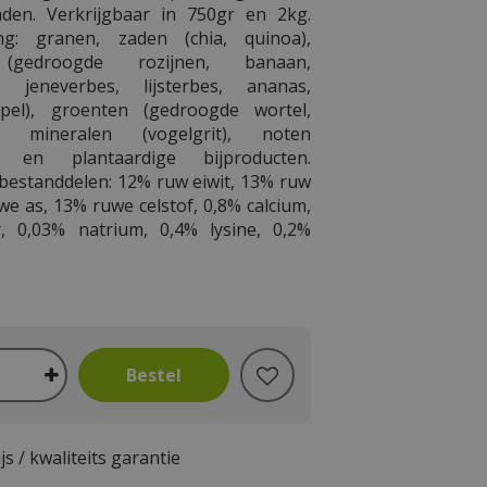
aden. Verkrijgbaar in 750gr en 2kg.
ing: granen, zaden (chia, quinoa),
(gedroogde rozijnen, banaan,
l, jeneverbes, lijsterbes, ananas,
pel), groenten (gedroogde wortel,
s), mineralen (vogelgrit), noten
), en plantaardige bijproducten.
 bestanddelen: 12% ruw eiwit, 13% ruw
we as, 13% ruwe celstof, 0,8% calcium,
r, 0,03% natrium, 0,4% lysine, 0,2%
js / kwaliteits garantie