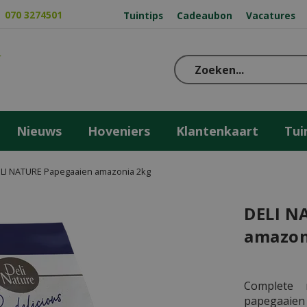
070 3274501
Tuintips
Cadeaubon
Vacatures
Nieuws
Hoveniers
Klantenkaart
Tui
LI NATURE Papegaaien amazonia 2kg
DELI N
amazon
Complete 
papegaaien 