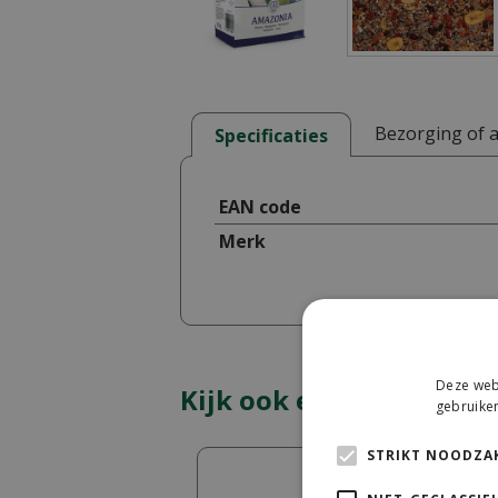
Bezorging of 
Specificaties
EAN code
Merk
Deze webs
Kijk ook eens naar:
gebruiken
STRIKT NOODZAK