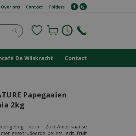
Over ons
Contact
Folders
ncafé De Wilskracht
Contact
ATURE Papegaaien
ia 2kg
mengeling voor Zuid-Amerikaanse
met geëxtrudeerde pellets, grit, fruit