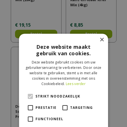
Mix (4kg)
€
19
,
15
€
8
,
85
Bestel
Bestel
×
Deze website maakt
gebruik van cookies.
Deze website gebruikt cookies om uw
gebruikerservaring te verbeteren. Door onze
website te gebruiken, stemt u in met alle
cookies in overeenstemming met ons
Cookiebeleid.
Lees verder
STRIKT NOODZAKELIJK
Deli nature
PRESTATIE
TARGETING
Schelpenzand
Premium Wit (20kg)
FUNCTIONEEL