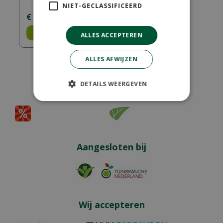
NIET-GECLASSIFICEERD
€
9
,
75
Bestel
ALLES ACCEPTEREN
ALLES AFWIJZEN
DETAILS WEERGEVEN
Partners
Aangesloten bij
Wij accepteren