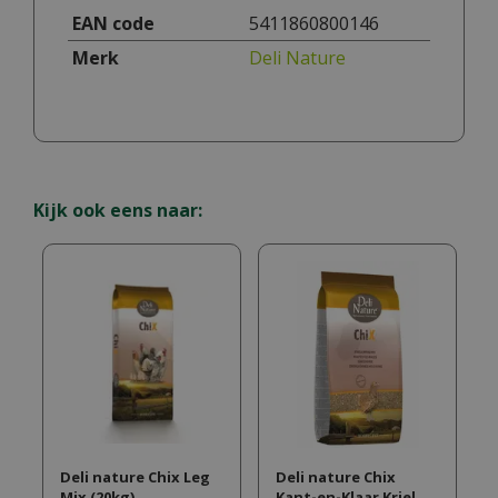
EAN code
5411860800146
Merk
Deli Nature
Kijk ook eens naar:
Deli nature Chix Leg
Deli nature Chix
Mix (20kg)
Kant-en-Klaar Kriel