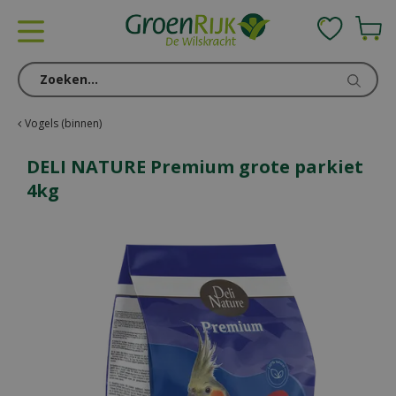
G
a
n
a
a
r
c
Vogels (binnen)
o
n
DELI NATURE Premium grote parkiet
t
4kg
e
n
t