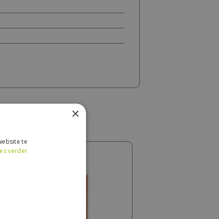
×
ebsite te
es verder