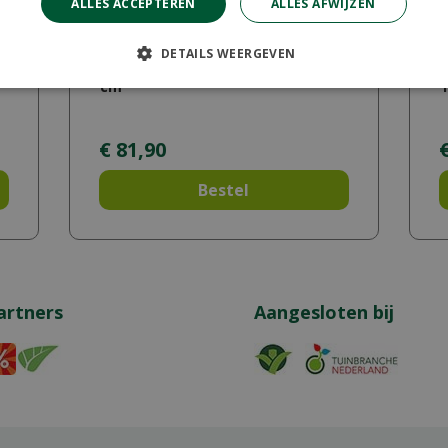
ALLES ACCEPTEREN
ALLES AFWIJZEN
DETAILS WEERGEVEN
Ecoboard Flex Black 1500x14x0,7
H
cm
€
81
,
90
Bestel
artners
Aangesloten bij