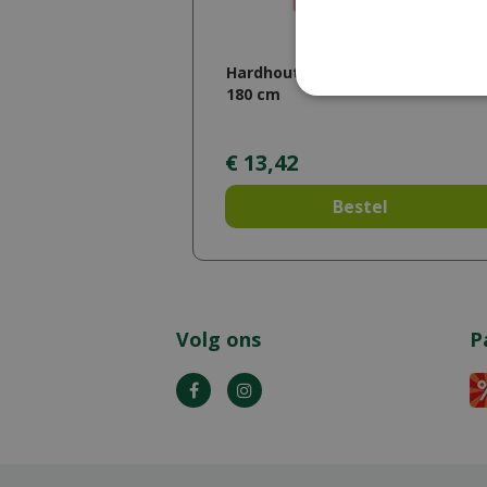
Hardhouten rolborder Ø 4,5 x 20 x
180 cm
€
13
,
42
Bestel
Volg ons
P