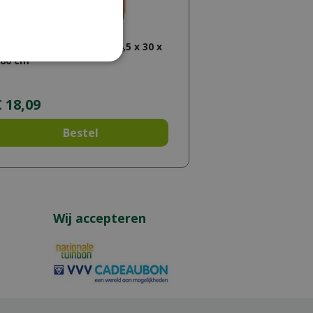
ardhouten rolborder Ø 4,5 x 30 x
180 cm
€
18
,
09
Bestel
Wij accepteren