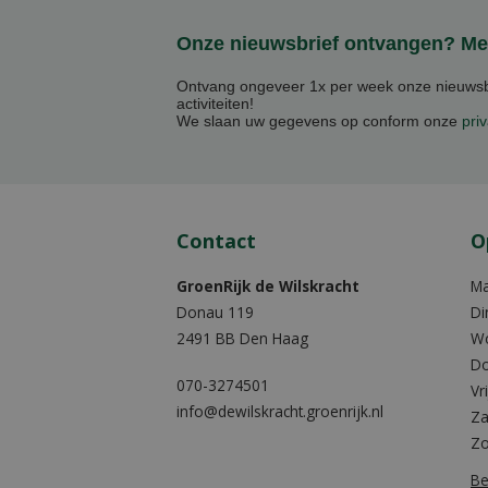
Onze nieuwsbrief ontvangen? Mel
Ontvang ongeveer 1x per week onze nieuwsbr
activiteiten!
We slaan uw gegevens op conform onze
priv
Contact
O
GroenRijk de Wilskracht
M
Donau 119
Di
2491 BB Den Haag
W
Do
070-3274501
Vr
info@dewilskracht.groenrijk.nl
Za
Z
Be