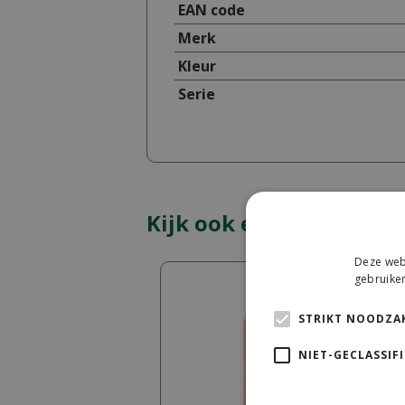
EAN code
Merk
Kleur
Serie
Kijk ook eens naar:
Deze webs
gebruiken
STRIKT NOODZAK
NIET-GECLASSIF