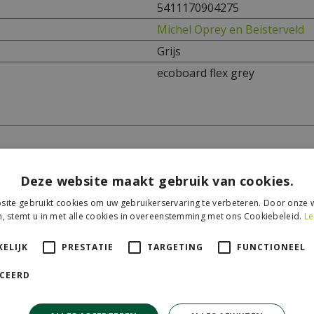
5411170904275
Michel Oprey en Beisterveld
Grijs
ecoboard flex grey
Deze website maakt gebruik van cookies.
ite gebruikt cookies om uw gebruikerservaring te verbeteren. Door onze w
, stemt u in met alle cookies in overeenstemming met ons Cookiebeleid.
Le
ELIJK
PRESTATIE
TARGETING
FUNCTIONEEL
ICEERD