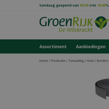
Ga
Vandaag geopend van
09:00
t/m
18:00
naar
content
Assortiment
Aanbiedingen
Home
Producten
Tuinaanleg
Hout
Borders