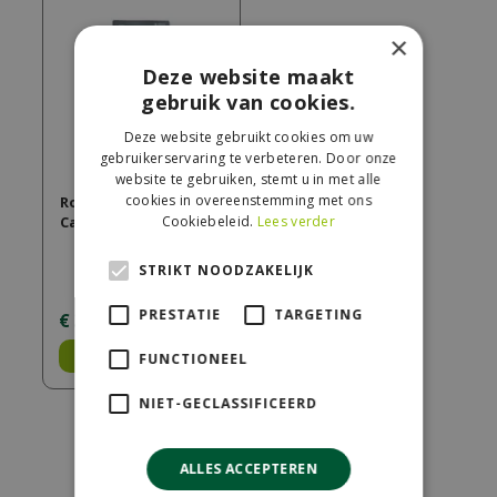
×
Deze website maakt
gebruik van cookies.
Deze website gebruikt cookies om uw
gebruikerservaring te verbeteren. Door onze
website te gebruiken, stemt u in met alle
cookies in overeenstemming met ons
Royal canin Hairball
Care (2kg)
Cookiebeleid.
Lees verder
STRIKT NOODZAKELIJK
PRESTATIE
TARGETING
€
35
,
99
Bestel
FUNCTIONEEL
NIET-GECLASSIFICEERD
ALLES ACCEPTEREN
Partners