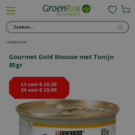
G
a
n
a
a
r
c
Kattenvoer
o
n
Gourmet Gold Mousse met Tonijn
t
85gr
e
n
t