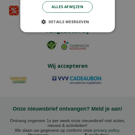
ALLES AFWIJZEN
DETAILS WEERGEVEN
Aangesloten bij
Wij accepteren
Onze nieuwsbrief ontvangen? Meld je aan!
Ontvang ongeveer 1x per week onze nieuwsbrief met acties,
nieuws & activiteiten!
We slaan uw gegevens op conform onze
privacy policy
.
Voornaam
E-mailadres