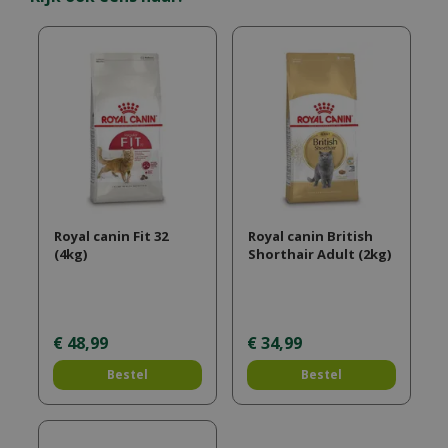
Royal canin Fit 32
Royal canin British
(4kg)
Shorthair Adult (2kg)
€
48
,
99
€
34
,
99
Bestel
Bestel