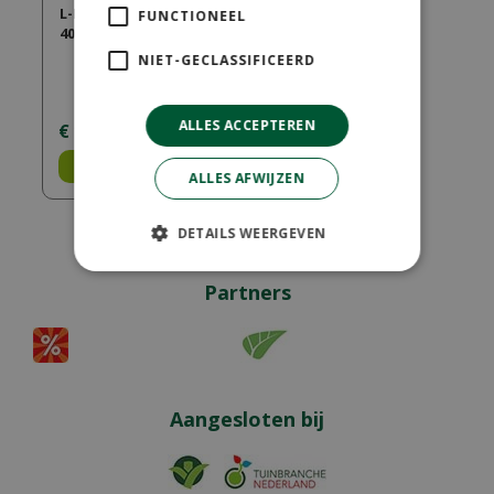
L-Element Hoek
FUNCTIONEEL
40x40x60 zwart
NIET-GECLASSIFICEERD
ALLES ACCEPTEREN
€
147
,
50
Bestel
ALLES AFWIJZEN
DETAILS WEERGEVEN
Partners
Aangesloten bij