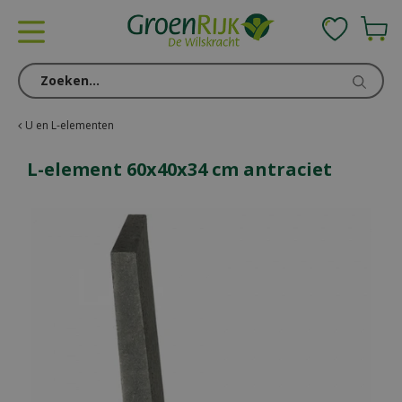
G
a
n
a
a
r
c
U en L-elementen
o
n
L-element 60x40x34 cm antraciet
t
e
n
t