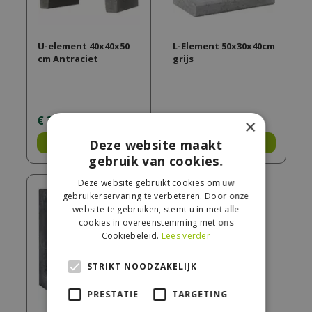
U-element 40x40x50
L-Element 50x30x40cm
cm Antraciet
grijs
€
33
,
50
€
17
,
50
×
Bestel
Deze website maakt
Bestel
gebruik van cookies.
Deze website gebruikt cookies om uw
gebruikerservaring te verbeteren. Door onze
website te gebruiken, stemt u in met alle
cookies in overeenstemming met ons
Cookiebeleid.
Lees verder
STRIKT NOODZAKELIJK
PRESTATIE
TARGETING