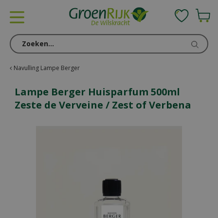
G
a
n
a
a
r
c
Navulling Lampe Berger
o
n
Lampe Berger Huisparfum 500ml
t
Zeste de Verveine / Zest of Verbena
e
n
t