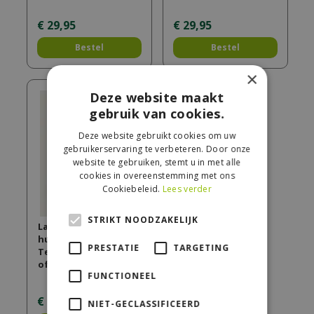
€
29
,
95
€
29
,
95
Bestel
Bestel
×
Deze website maakt
gebruik van cookies.
Deze website gebruikt cookies om uw
gebruikerservaring te verbeteren. Door onze
website te gebruiken, stemt u in met alle
cookies in overeenstemming met ons
Cookiebeleid.
Lees verder
STRIKT NOODZAKELIJK
Lampe Berger
huisparfum 500ml
PRESTATIE
TARGETING
Terre d'Epices / Land
of Spic…
FUNCTIONEEL
€
16
,
95
NIET-GECLASSIFICEERD