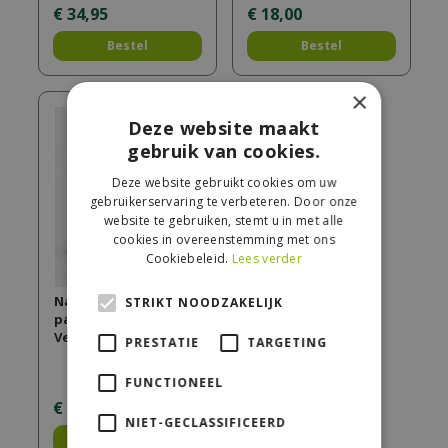
€
34
,
95
€
18
,
00
Bestel
Bestel
×
Deze website maakt
gebruik van cookies.
Deze website gebruikt cookies om uw
gebruikerservaring te verbeteren. Door onze
website te gebruiken, stemt u in met alle
cookies in overeenstemming met ons
Cookiebeleid.
Lees verder
Navulling
STRIKT NOODZAKELIJK
parfumsticks 200ml
Vent d'Océan
PRESTATIE
TARGETING
FUNCTIONEEL
€
14
,
95
NIET-GECLASSIFICEERD
Bestel