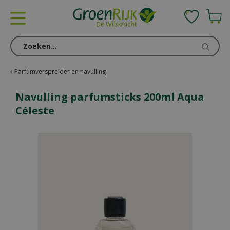
G
a
n
a
a
r
c
Parfumverspreider en navulling
o
n
Navulling parfumsticks 200ml Aqua
t
Céleste
e
n
t