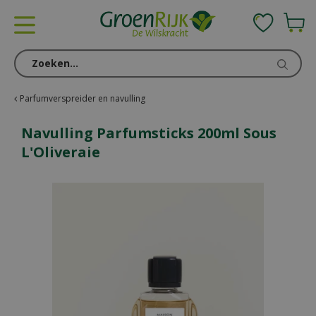
G
a
n
a
a
r
c
Parfumverspreider en navulling
o
n
Navulling Parfumsticks 200ml Sous
t
L'Oliveraie
e
n
t