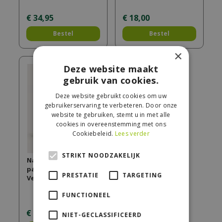
€
34
,
95
€
18
,
00
Bestel
Bestel
×
Deze website maakt
gebruik van cookies.
Deze website gebruikt cookies om uw
gebruikerservaring te verbeteren. Door onze
website te gebruiken, stemt u in met alle
cookies in overeenstemming met ons
Cookiebeleid.
Lees verder
STRIKT NOODZAKELIJK
Navulling
parfumsticks 200ml
PRESTATIE
TARGETING
Vent d'Océan
FUNCTIONEEL
€
14
,
95
NIET-GECLASSIFICEERD