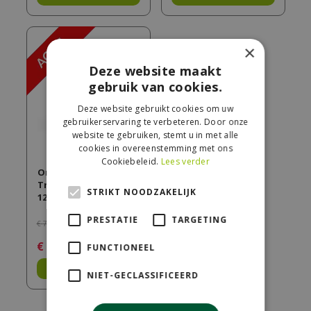
×
Deze website maakt
gebruik van cookies.
Deze website gebruikt cookies om uw
gebruikerservaring te verbeteren. Door onze
website te gebruiken, stemt u in met alle
cookies in overeenstemming met ons
Cookiebeleid.
Lees verder
Orbital Dining Table
Trespa Dark Basalt
STRIKT NOODZAKELIJK
120 cm Ø Charcoal
PRESTATIE
TARGETING
€
769
,
00
€
549
,
00
FUNCTIONEEL
Bestel
NIET-GECLASSIFICEERD