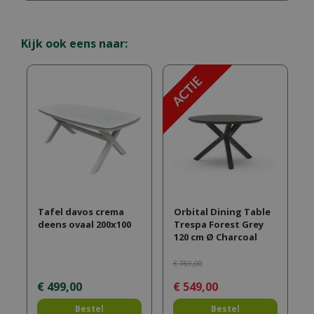
Kijk ook eens naar:
Tafel davos crema
Orbital Dining Table
deens ovaal 200x100
Trespa Forest Grey
120 cm Ø Charcoal
€
769
,
00
€
499
,
00
€
549
,
00
Bestel
Bestel