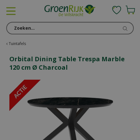
G
a
n
a
a
r
c
Tuintafels
o
n
Orbital Dining Table Trespa Marble
t
120 cm Ø Charcoal
e
n
t