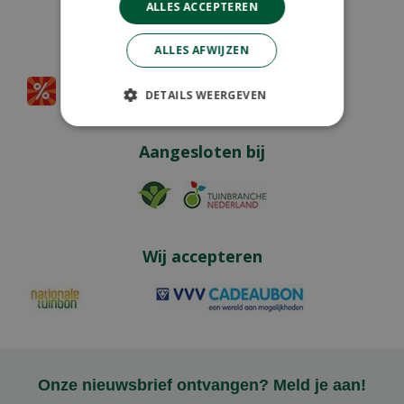
ALLES ACCEPTEREN
Partners
ALLES AFWIJZEN
DETAILS WEERGEVEN
Aangesloten bij
Wij accepteren
Onze nieuwsbrief ontvangen? Meld je aan!