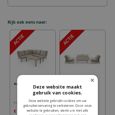
Kijk ook eens naar:
×
Azzurro
Monti Lounge Sofa
Deze website maakt
Set Champagne
gebruik van cookies.
Deze website gebruikt cookies om uw
€
1.199
,
00
€
1.799
,
00
gebruikerservaring te verbeteren. Door onze
€
949
,
00
website te gebruiken, stemt u in met alle
€
1.399
,
00