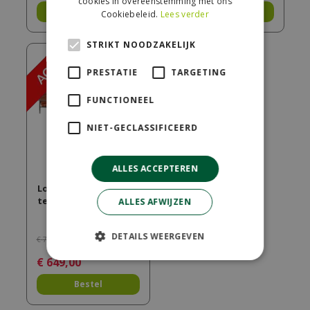
cookies in overeenstemming met ons
Bestel
Bestel
Cookiebeleid.
Lees verder
STRIKT NOODZAKELIJK
PRESTATIE
TARGETING
FUNCTIONEEL
NIET-GECLASSIFICEERD
ALLES ACCEPTEREN
Loungeset harper
terra
ALLES AFWIJZEN
DETAILS WEERGEVEN
€
799
,
00
€
649
,
00
Bestel