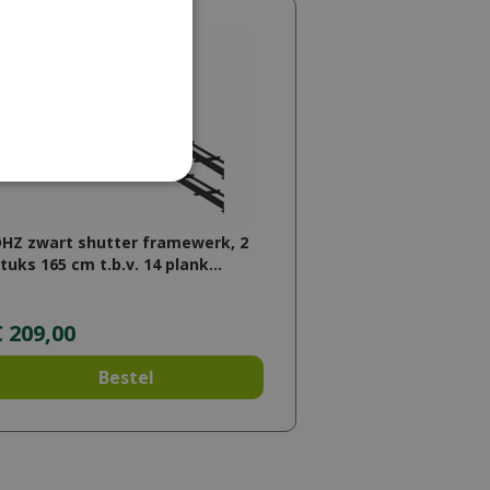
HZ zwart shutter framewerk, 2
tuks 165 cm t.b.v. 14 plank…
€
209
,
00
Bestel