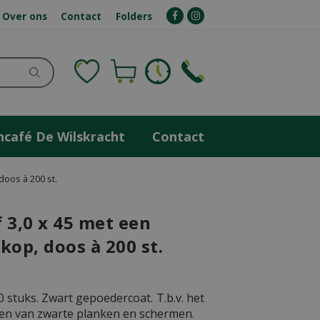
Over ons
Contact
Folders
ncafé De Wilskracht
Contact
doos à 200 st.
 3,0 x 45 met een
kop, doos à 200 st.
 stuks. Zwart gepoedercoat. T.b.v. het
en van zwarte planken en schermen.