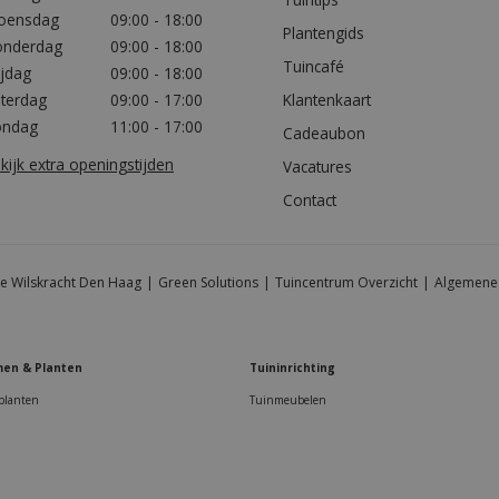
oensdag
09:00 - 18:00
Plantengids
nderdag
09:00 - 18:00
Tuincafé
ijdag
09:00 - 18:00
terdag
09:00 - 17:00
Klantenkaart
ondag
11:00 - 17:00
Cadeaubon
kijk extra openingstijden
Vacatures
Contact
e Wilskracht Den Haag
Green Solutions
Tuincentrum Overzicht
Algemene
en & Planten
Tuininrichting
planten
Tuinmeubelen
oef 3,0 x 45 met een zwarte kop, doos à 200 st.