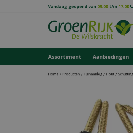
Ga
Vandaag geopend van
09:00
t/m
17:00
naar
content
Assortiment
Aanbiedingen
Home
Producten
Tuinaanleg
Hout
Schuttin