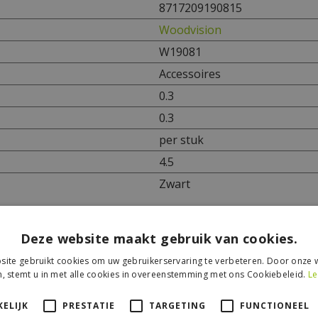
8717209190815
Woodvision
W19081
Accessoires
0.3
0.3
per stuk
4.5
Zwart
Deze website maakt gebruik van cookies.
ite gebruikt cookies om uw gebruikerservaring te verbeteren. Door onze w
, stemt u in met alle cookies in overeenstemming met ons Cookiebeleid.
Le
ELIJK
PRESTATIE
TARGETING
FUNCTIONEEL