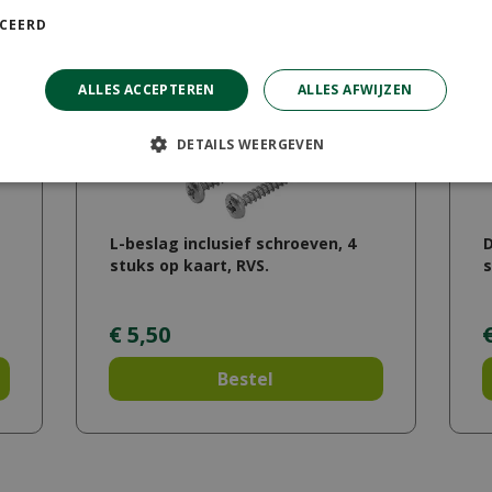
ICEERD
ALLES ACCEPTEREN
ALLES AFWIJZEN
DETAILS WEERGEVEN
L-beslag inclusief schroeven, 4
D
stuks op kaart, RVS.
s
€
5
,
50
Bestel