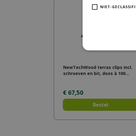
NIET-GECLASSIF
NewTechWood terras clips incl.
schroeven en bit, doos à 100…
€
67
,
50
Bestel