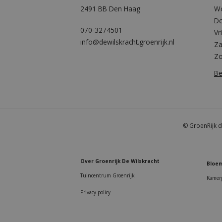
2491 BB Den Haag
W
Do
070-3274501
Vr
info@dewilskracht.groenrijk.nl
Za
Z
Be
© GroenRijk d
Over Groenrijk De Wilskracht
Bloem
Tuincentrum Groenrijk
Kamer
Privacy policy
Schr