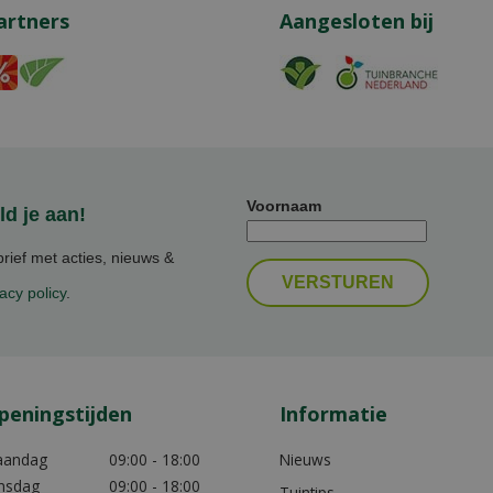
artners
Aangesloten bij
Voornaam
d je aan!
ief met acties, nieuws &
acy policy
.
peningstijden
Informatie
aandag
09:00 - 18:00
Nieuws
nsdag
09:00 - 18:00
Tuintips