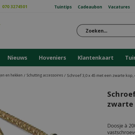
070 3274501
Tuintips
Cadeaubon
Vacatures
Nieuws
Hoveniers
Klantenkaart
Tui
gen en hekken
Schutting accessoires
Schroef 3,0 x 45 met een zwarte kop, 
Schroef
zwarte 
Doosje à 200
vastschroev