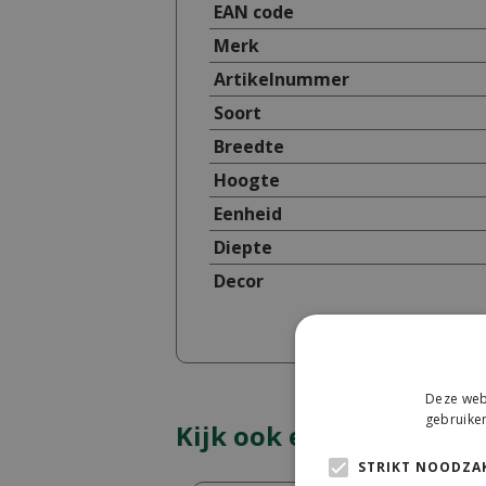
EAN code
Merk
Artikelnummer
Soort
Breedte
Hoogte
Eenheid
Diepte
Decor
Deze webs
gebruiken
Kijk ook eens naar:
STRIKT NOODZAK