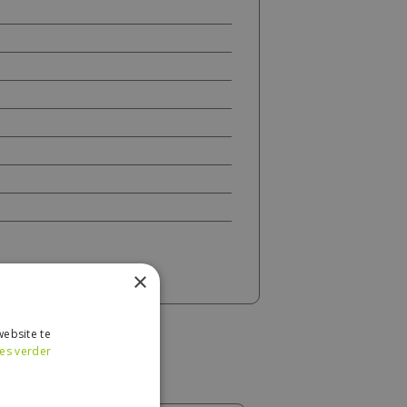
×
ebsite te
es verder