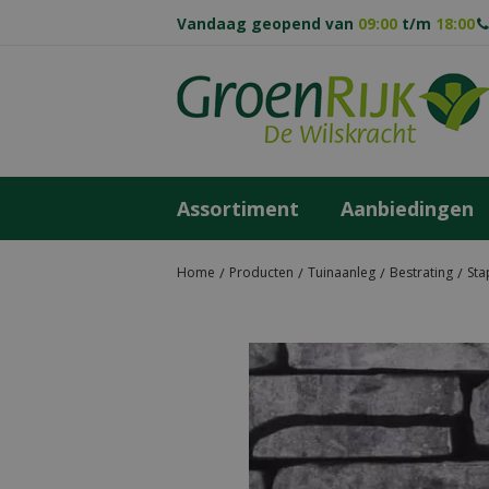
Ga
Vandaag geopend van
09:00
t/m
18:00
naar
content
Assortiment
Aanbiedingen
Home
Producten
Tuinaanleg
Bestrating
Sta