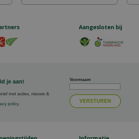
artners
Aangesloten bij
Voornaam
d je aan!
ief met acties, nieuws &
acy policy
.
peningstijden
Informatie