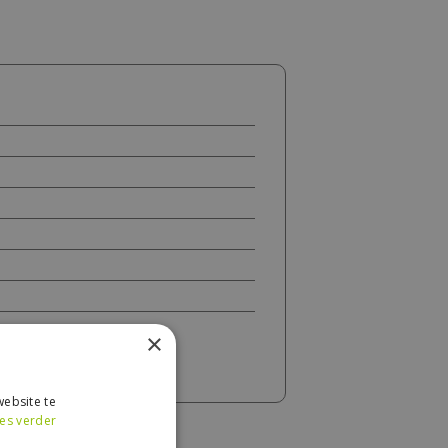
×
ebsite te
es verder