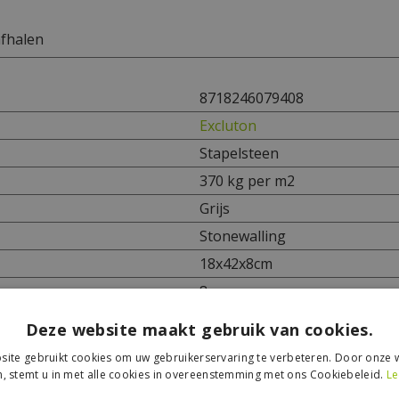
afhalen
8718246079408
Excluton
Stapelsteen
370 kg per m2
Grijs
Stonewalling
18x42x8cm
8cm
Deze website maakt gebruik van cookies.
ite gebruikt cookies om uw gebruikerservaring te verbeteren. Door onze w
, stemt u in met alle cookies in overeenstemming met ons Cookiebeleid.
Le