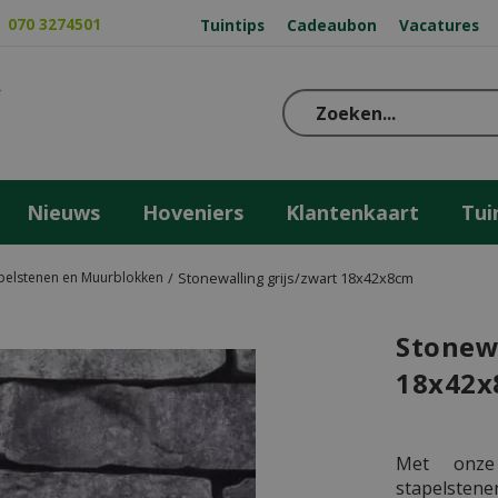
070 3274501
Tuintips
Cadeaubon
Vacatures
Nieuws
Hoveniers
Klantenkaart
Tui
pelstenen en Muurblokken
Stonewalling grijs/zwart 18x42x8cm
Stonewa
18x42x
Met onze 
stapelstene