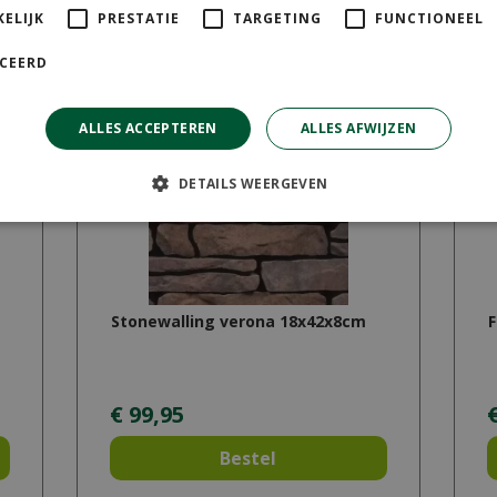
ELIJK
PRESTATIE
TARGETING
FUNCTIONEEL
ICEERD
ALLES ACCEPTEREN
ALLES AFWIJZEN
DETAILS WEERGEVEN
Stonewalling verona 18x42x8cm
F
€
99
,
95
Bestel