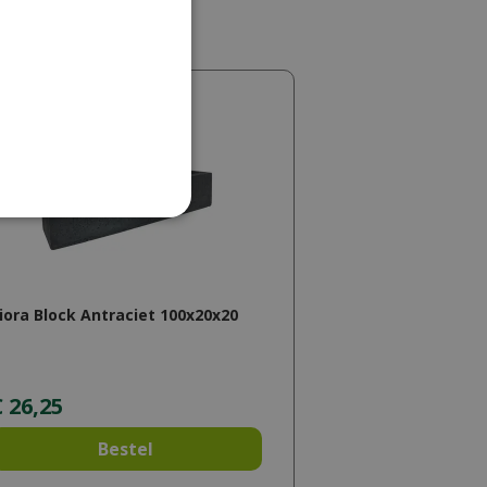
iora Block Antraciet 100x20x20
€
26
,
25
Bestel