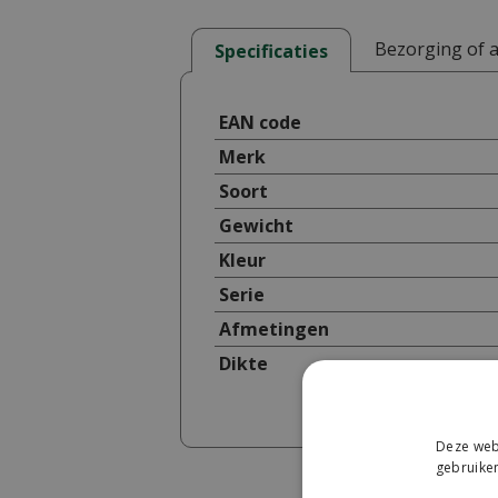
Bezorging of 
Specificaties
EAN code
Merk
Soort
Gewicht
Kleur
Serie
Afmetingen
Dikte
Deze webs
gebruiken