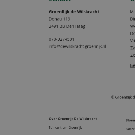
GroenRijk de Wilskracht
M
Donau 119
Di
2491 BB Den Haag
W
Do
070-3274501
Vr
info@dewilskracht.groenrijk.nl
Za
Z
Be
© GroenRijk d
Over Groenrijk De Wilskracht
Bloem
Tuincentrum Groenrijk
Kamer