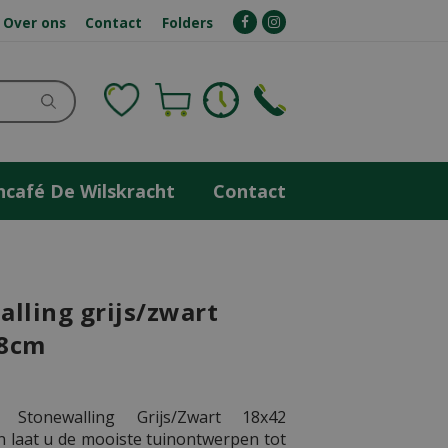
Over ons
Contact
Folders
ncafé De Wilskracht
Contact
lling grijs/zwart
8cm
Stonewalling Grijs/Zwart 18x42
n laat u de mooiste tuinontwerpen tot