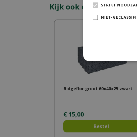
Kijk ook eens naar:
STRIKT NOODZAK
NIET-GECLASSIF
Ridgeflor groot 60x40x25 zwart
€
15
,
00
Bestel