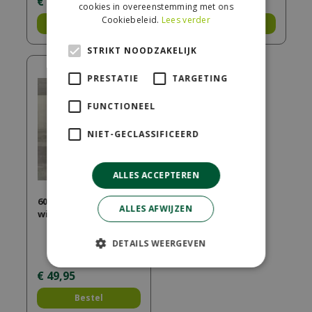
€
21
,
00
€
49
,
95
cookies in overeenstemming met ons
Cookiebeleid.
Lees verder
Bestel
Bestel
STRIKT NOODZAKELIJK
PRESTATIE
TARGETING
FUNCTIONEEL
NIET-GECLASSIFICEERD
ALLES ACCEPTEREN
60Plus Soft Comfort
ALLES AFWIJZEN
wildverband grezzo
DETAILS WEERGEVEN
€
49
,
95
Bestel