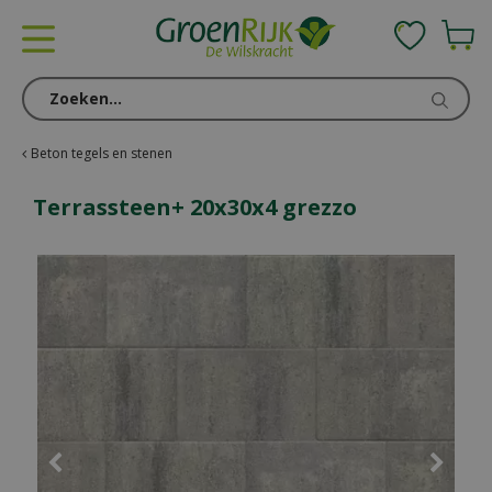
G
a
n
a
a
r
c
Beton tegels en stenen
o
n
Terrassteen+ 20x30x4 grezzo
t
e
n
t