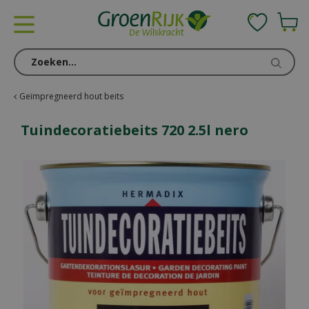
G
a
n
a
a
r
c
Geïmpregneerd hout beits
o
n
Tuindecoratiebeits 720 2.5l nero
t
e
n
t