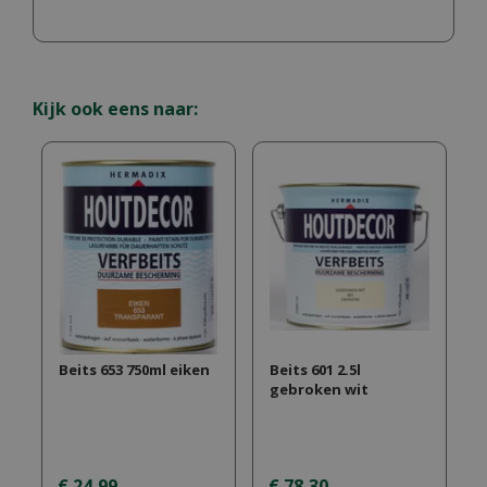
Kijk ook eens naar:
Beits 653 750ml eiken
Beits 601 2.5l
gebroken wit
€
24
,
99
€
78
,
30