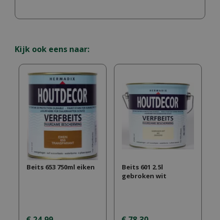
Kijk ook eens naar:
Beits 653 750ml eiken
Beits 601 2.5l
gebroken wit
€
24
,
99
€
78
,
30