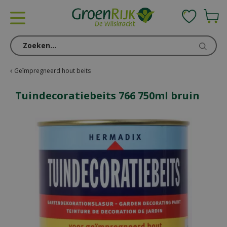
G
a
n
a
a
r
c
Geïmpregneerd hout beits
o
n
Tuindecoratiebeits 766 750ml bruin
t
e
n
t