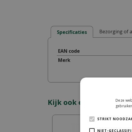
Bezorging of 
Specificaties
EAN code
Merk
Kijk ook eens naar:
Deze webs
gebruiken
STRIKT NOODZAK
NIET-GECLASSIF