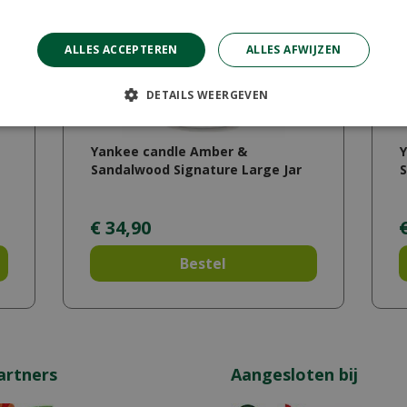
ALLES ACCEPTEREN
ALLES AFWIJZEN
DETAILS WEERGEVEN
Yankee candle Amber &
Sandalwood Signature Large Jar
S
€
34
,
90
Bestel
artners
Aangesloten bij