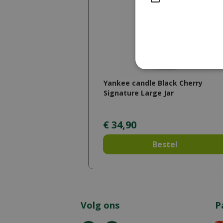
Yankee candle Black Cherry
Signature Large Jar
€
34
,
90
Bestel
Volg ons
P