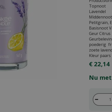
Productvor
Topnoot M
Lavendel
Middennoo
Petitgrain, 
Basisnoot Va
Geur Citrus
Geurbelevi
poederig fr
zoete laven
Kleur paars
€
22
,
14
Nu met