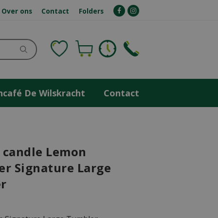
Over ons
Contact
Folders
ncafé De Wilskracht
Contact
 candle Lemon
er Signature Large
r