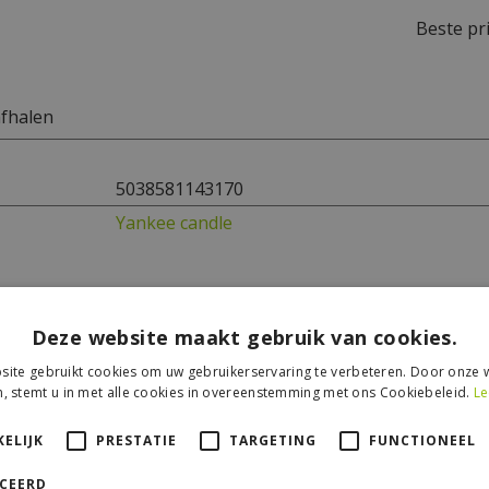
Beste pri
afhalen
5038581143170
Yankee candle
Deze website maakt gebruik van cookies.
ite gebruikt cookies om uw gebruikerservaring te verbeteren. Door onze w
, stemt u in met alle cookies in overeenstemming met ons Cookiebeleid.
Le
ELIJK
PRESTATIE
TARGETING
FUNCTIONEEL
ICEERD