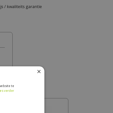
js / kwaliteits garantie
×
ebsite te
es verder