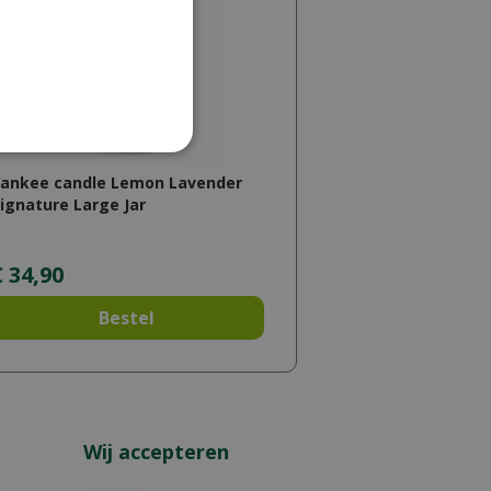
Yankee candle Lemon Lavender
ignature Large Jar
€
34
,
90
Bestel
Wij accepteren