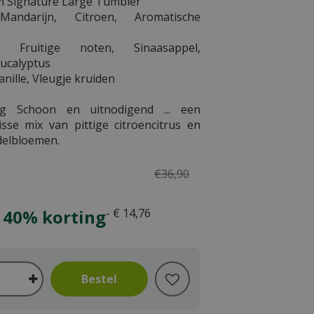
m Signature Large Tumbler
andarijn, Citroen, Aromatische
t Fruitige noten, Sinaasappel,
Eucalyptus
nille, Vleugje kruiden
ng Schoon en uitnodigend ... een
isse mix van pittige citroencitrus en
delbloemen.
€
36
,
90
 40% korting
-
€
14
,
76