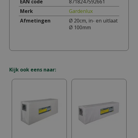
EAN code
8718247592661
Merk
Gardenlux
Afmetingen
Ø 20cm, in- en uitlaat
Ø 100mm
Kijk ook eens naar: