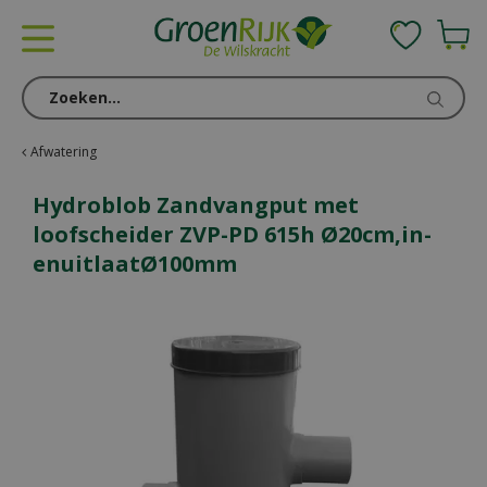
G
a
n
a
a
r
c
Afwatering
o
n
Hydroblob Zandvangput met
t
loofscheider ZVP-PD 615h Ø20cm,in-
e
enuitlaatØ100mm
n
t