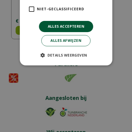
NIET-GECLASSIFICEERD
€
275
,
25
ALLES ACCEPTEREN
Bestel
ALLES AFWIJZEN
DETAILS WEERGEVEN
Partners
Aangesloten bij
Wij accepteren