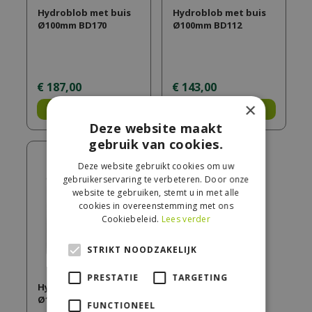
Hydroblob met buis
Hydroblob met buis
Ø100mm BD170
Ø100mm BD112
€
187
,
00
€
143
,
00
×
Bestel
Bestel
Deze website maakt
gebruik van cookies.
Deze website gebruikt cookies om uw
gebruikerservaring te verbeteren. Door onze
website te gebruiken, stemt u in met alle
cookies in overeenstemming met ons
Cookiebeleid.
Lees verder
STRIKT NOODZAKELIJK
PRESTATIE
TARGETING
Hydroblob met buis
Ø100mm BD340
FUNCTIONEEL