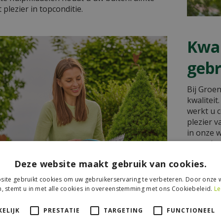
 plezier in topconditie.
Kwal
geb
Bij Groen
kwalitei
werkt u 
plezier 
in onze 
assortim
Tools. M
Deze website maakt gebruik van cookies.
praktisc
werkzaa
ite gebruikt cookies om uw gebruikerservaring te verbeteren. Door onze w
, stemt u in met alle cookies in overeenstemming met ons Cookiebeleid.
Le
Kom lang
laat onze
ELIJK
PRESTATIE
TARGETING
FUNCTIONEEL
oplossing