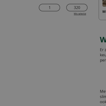
M
Wis selectie
W
Er 
keu
per
Met
sli
ook