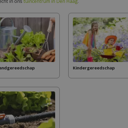
echt in ons
tuincentrum in Den Haag
.
andgereedschap
Kindergereedschap