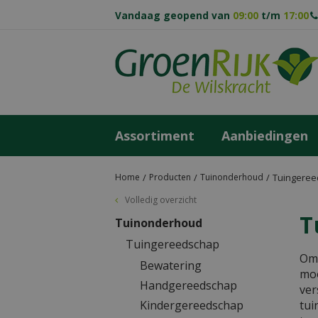
Ga
Vandaag geopend van
09:00
t/m
17:00
naar
content
Assortiment
Aanbiedingen
Home
Producten
Tuinonderhoud
Tuingeree
Volledig overzicht
T
Tuinonderhoud
Tuingereedschap
Om 
Bewatering
moo
Handgereedschap
ver
Kindergereedschap
tui