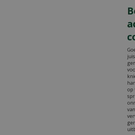
B
a
c
Goe
jui
gem
voo
kni
han
op 
spr
onm
van
ver
ger
uit