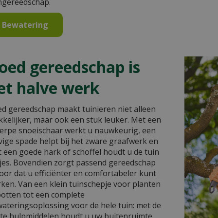
ngereedschap.
Bewatering
oed gereedschap is
et halve werk
d gereedschap maakt tuinieren niet alleen
kelijker, maar ook een stuk leuker. Met een
erpe snoeischaar werkt u nauwkeurig, een
vige spade helpt bij het zware graafwerk en
 een goede hark of schoffel houdt u de tuin
jes. Bovendien zorgt passend gereedschap
oor dat u efficiënter en comfortabeler kunt
ken. Van een klein tuinschepje voor planten
potten tot een complete
ateringsoplossing voor de hele tuin: met de
ste hulpmiddelen houdt u uw buitenruimte