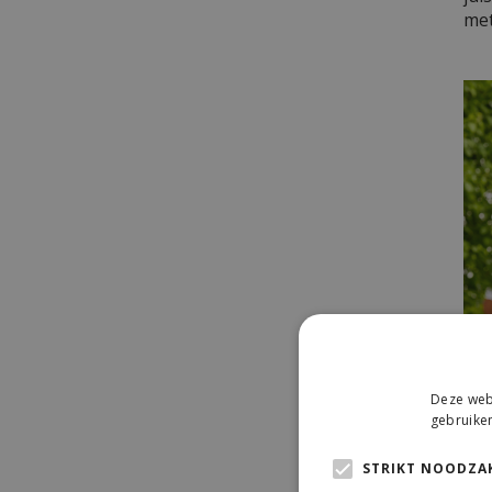
met
Deze webs
gebruiken
STRIKT NOODZAK