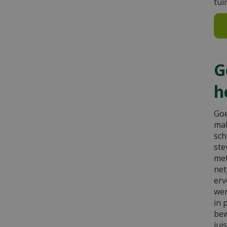
tui
G
h
Goe
mak
sch
ste
met
net
erv
wer
in 
bew
jui