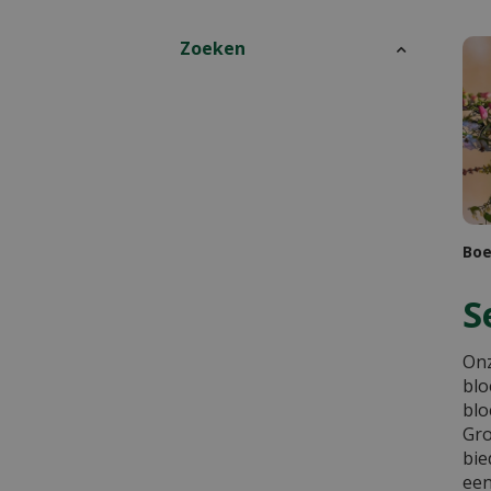
Zoeken
Boe
S
Onz
blo
blo
Gro
bie
een