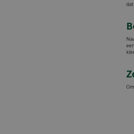
dat
B
Naa
een
kle
Z
Om 