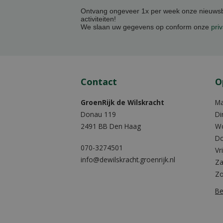
Ontvang ongeveer 1x per week onze nieuwsbr
activiteiten!
We slaan uw gegevens op conform onze
priv
Contact
O
GroenRijk de Wilskracht
M
Donau 119
Di
2491 BB Den Haag
W
Do
070-3274501
Vr
info@dewilskracht.groenrijk.nl
Za
Z
Be