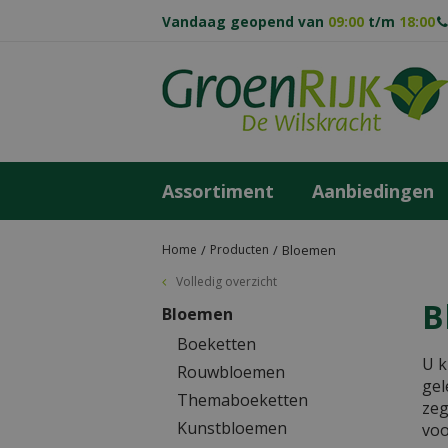
Ga
Vandaag geopend van
09:00
t/m
18:00
naar
content
Assortiment
Aanbiedingen
Home
Producten
Bloemen
Volledig overzicht
B
Bloemen
Boeketten
U k
Rouwbloemen
gel
Themaboeketten
zeg
Kunstbloemen
voo