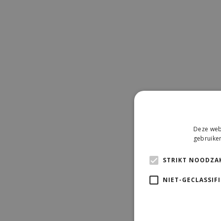
Deze webs
gebruiken
STRIKT NOODZAK
NIET-GECLASSIF