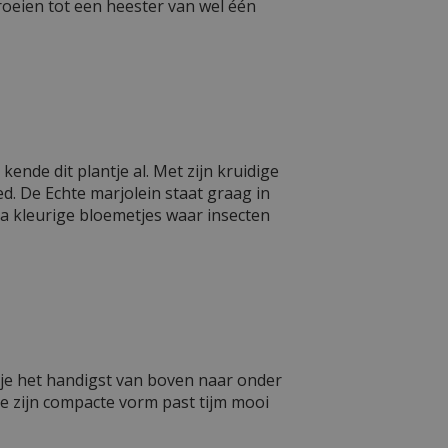
roeien tot een heester van wel één
nde dit plantje al. Met zijn kruidige
ed. De Echte marjolein staat graag in
ila kleurige bloemetjes waar insecten
ts je het handigst van boven naar onder
ge zijn compacte vorm past tijm mooi