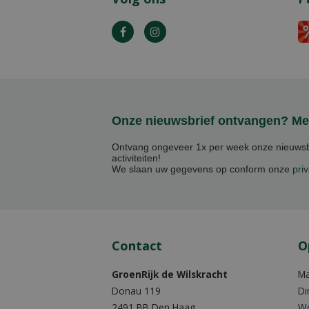
Onze nieuwsbrief ontvangen? Mel
Ontvang ongeveer 1x per week onze nieuwsbr
activiteiten!
We slaan uw gegevens op conform onze
priv
Contact
O
GroenRijk de Wilskracht
M
Donau 119
Di
2491 BB Den Haag
W