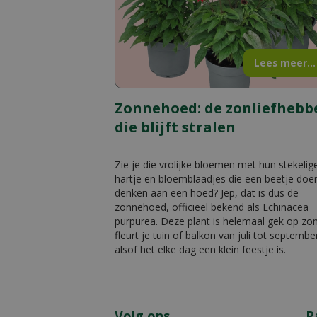
Lees meer...
Zonnehoed: de zonliefhebb
die blijft stralen
Zie je die vrolijke bloemen met hun stekelig
hartje en bloemblaadjes die een beetje doe
denken aan een hoed? Jep, dat is dus de
zonnehoed, officieel bekend als Echinacea
purpurea. Deze plant is helemaal gek op zo
fleurt je tuin of balkon van juli tot septembe
alsof het elke dag een klein feestje is.
Volg ons
P