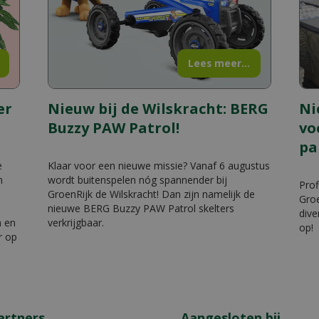
Lees meer...
er
Nieuw bij de Wilskracht: BERG
Ni
Buzzy PAW Patrol!
vo
pa
e
Klaar voor een nieuwe missie? Vanaf 6 augustus
n
wordt buitenspelen nóg spannender bij
Prof
GroenRijk de Wilskracht! Dan zijn namelijk de
Groe
nieuwe BERG Buzzy PAW Patrol skelters
dive
n en
verkrijgbaar.
op!
r op
artners
Aangesloten bij