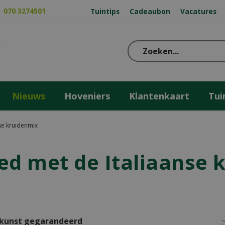
070 3274501
Tuintips
Cadeaubon
Vacatures
Nieuws
Hoveniers
Klantenkaart
Tui
nse kruidenmix
ed met de Italiaanse
nkunst gegarandeerd