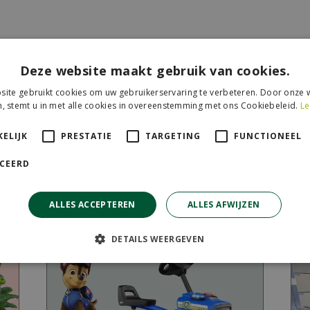
gustifolia)
Deze website maakt gebruik van cookies.
Noord-Europa. Veel mensen hebben deze winterharde plant 
ite gebruikt cookies om uw gebruikerservaring te verbeteren. Door onze w
oemen. Minder bekend is dat je de jonge blaadjes en bloe
, stemt u in met alle cookies in overeenstemming met ons Cookiebeleid.
Le
chten of bij vis en gevogelte. Zet lavendel op een zonnige, 
grond (waar de eerste scheutjes beginnen) en top na de blo
ELIJK
PRESTATIE
TARGETING
FUNCTIONEEL
ICEERD
olgende berichten:
ALLES ACCEPTEREN
ALLES AFWIJZEN
DETAILS WEERGEVEN