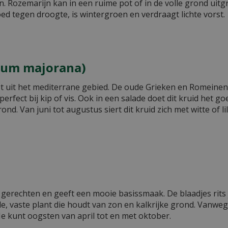
n. Rozemarijn kan in een ruime pot of in de volle grond uitg
ed tegen droogte, is wintergroen en verdraagt lichte vorst.
num majorana)
t uit het mediterrane gebied. De oude Grieken en Romeinen ke
rfect bij kip of vis. Ook in een salade doet dit kruid het go
nd. Van juni tot augustus siert dit kruid zich met witte of l
veel gerechten en geeft een mooie basissmaak. De blaadjes ri
rde, vaste plant die houdt van zon en kalkrijke grond. Vanwe
Je kunt oogsten van april tot en met oktober.