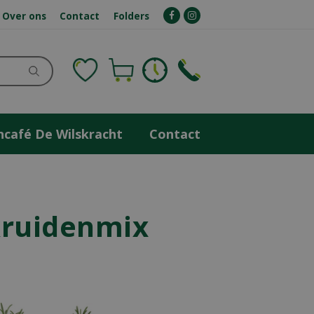
Over ons
Contact
Folders
ncafé De Wilskracht
Contact
 kruidenmix