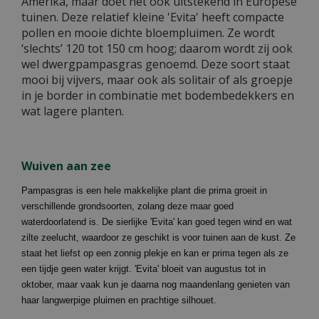
Amerika, maar doet het ook uitstekend in Europese
tuinen. Deze relatief kleine 'Evita' heeft compacte
pollen en mooie dichte bloempluimen. Ze wordt
‘slechts’ 120 tot 150 cm hoog; daarom wordt zij ook
wel dwergpampasgras genoemd. Deze soort staat
mooi bij vijvers, maar ook als solitair of als groepje
in je border in combinatie met bodembedekkers en
wat lagere planten.
Wuiven aan zee
Pampasgras is een hele makkelijke plant die prima groeit in
verschillende grondsoorten, zolang deze maar goed
waterdoorlatend is. De sierlijke 'Evita' kan goed tegen wind en wat
zilte zeelucht, waardoor ze geschikt is voor tuinen aan de kust. Ze
staat het liefst op een zonnig plekje en kan er prima tegen als ze
een tijdje geen water krijgt. 'Evita' bloeit van augustus tot in
oktober, maar vaak kun je daarna nog maandenlang genieten van
haar langwerpige pluimen en prachtige silhouet.