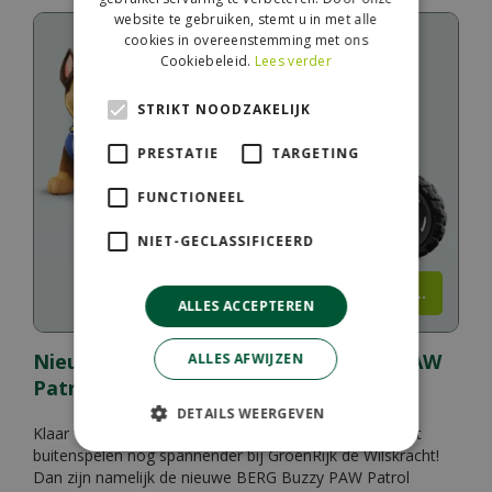
website te gebruiken, stemt u in met alle
cookies in overeenstemming met ons
Cookiebeleid.
Lees verder
STRIKT NOODZAKELIJK
PRESTATIE
TARGETING
FUNCTIONEEL
NIET-GECLASSIFICEERD
Lees meer...
ALLES ACCEPTEREN
Nieuw bij de Wilskracht: BERG Buzzy PAW
ALLES AFWIJZEN
Patrol!
DETAILS WEERGEVEN
Klaar voor een nieuwe missie? Vanaf 6 augustus wordt
buitenspelen nóg spannender bij GroenRijk de Wilskracht!
Dan zijn namelijk de nieuwe BERG Buzzy PAW Patrol