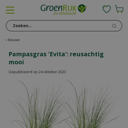
G
a
n
a
a
r
c
Nieuws
o
n
Pampasgras 'Evita': reusachtig
t
mooi
e
n
Gepubliceerd op
24 oktober 2023
t