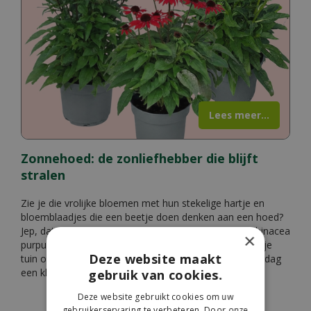
Lees meer...
Zonnehoed: de zonliefhebber die blijft
stralen
Zie je die vrolijke bloemen met hun stekelige hartje en
bloemblaadjes die een beetje doen denken aan een hoed?
Jep, dat is dus de zonnehoed, officieel bekend als Echinacea
×
purpurea. Deze plant is helemaal gek op zon en fleurt je
Deze website maakt
tuin of balkon van juli tot september op alsof het elke dag
een klein feestje is.
gebruik van cookies.
Deze website gebruikt cookies om uw
gebruikerservaring te verbeteren. Door onze